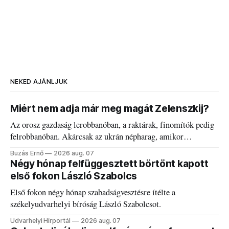
NEKED AJÁNLJUK
Miért nem adja már meg magát Zelenszkij?
Az orosz gazdaság lerobbanóban, a raktárak, finomítók pedig
felrobbanóban. Akárcsak az ukrán népharag, amikor
elégedetlen vezetőivel.
Buzás Ernő
2026 aug. 07
Négy hónap felfüggesztett börtönt kapott
első fokon László Szabolcs
Első fokon négy hónap szabadságvesztésre ítélte a
székelyudvarhelyi bíróság László Szabolcsot.
Udvarhelyi Hírportál
2026 aug. 07