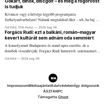
Gokart, dinók, discgolf – és még a fogorvost
is tudjuk
Kíváncsi vagy a hétvége legjobb programjaira
Székelyudvarhelyen? Nálunk megtalálod őket – sőt, ha baj van
a fogaddal, a fogorvosi ügyeletet is!
Gál Előd, Tóth Hunor
2026 aug. 06
Forgács Rudi: ezt a balkáni, román–magyar
kevert kultúrát sem adnám oda semmiért
A komolyzenét Budapestre és stand-upra cserélte, de a
dombok visszahívják: Forgács Rudi humorról, származásról
és határokról.
Gál Előd
2026 aug. 06
Impresszum
Médiaajánlat
Adatvédelem
Így dolgozunk
ÁSZF
ANPC
Támogatta
Ghost