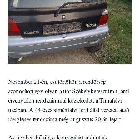
November 21-én, csütörtökön a rendőrség
azonosított egy olyan autót Székelykeresztúron, ami
érvénytelen rendszámmal közlekedett a Timafalvi
utcában. A 44 éves siménfalvi férfi által vezetett autó
ideiglenes rendszáma még augusztus 20-án lejárt.
Az ügyben bűnügyi kivizsgálást indítottak