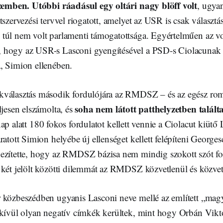
szemben. Utóbbi ráadásul egy oltári nagy blöff volt
, ugy
tszervezési tervvel riogatott, amelyet az USR is csak választás
túl nem volt parlamenti támogatottsága. Egyértelműen az vol
 hogy az USR-s Lasconi gyengítésével a PSD-s Ciolacunak
, Simion ellenében.
választás második fordulójára az RMDSZ – és az egész rom
soha nem látott patthelyzetben talál
ljesen elszámolta, és
nap alatt 180 fokos fordulatot kellett vennie a Ciolacut kiütő
ratott Simion helyébe új ellenséget kellett felépíteni Georg
ezítette, hogy az RMDSZ bázisa nem mindig szokott szót f
két jelölt közötti dilemmát az RMDSZ közvetlenül és közvetv
 közbeszédben ugyanis Lasconi neve mellé az említett „magy
kívül olyan negatív címkék kerültek, mint hogy Orbán Viktor