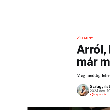
VÉLEMÉNY
Arról,
már m
Még meddig lehet 
Szilágyi Is
2024 dec. 1
Megosztás