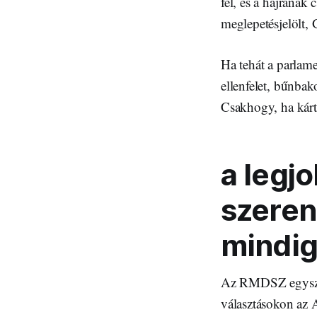
fel, és a hajrának 
meglepetésjelölt,
Ha tehát a parlam
ellenfelet, bűnbak
Csakhogy, ha kárt
a legj
szeren
mindig 
Az RMDSZ egyszerr
választásokon az 