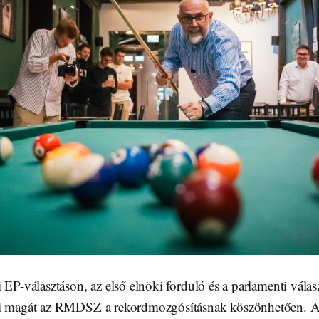
 EP-választáson, az első elnöki forduló és a parlamenti válas
ti magát az RMDSZ a rekordmozgósításnak köszönhetően. 