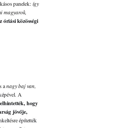
okásos panelek:
így
iai magyarok,
 óriási közösségi
és a
nagy baj van,
 képével. A
 elhintették, hogy
arság jövője,
keltésre építették