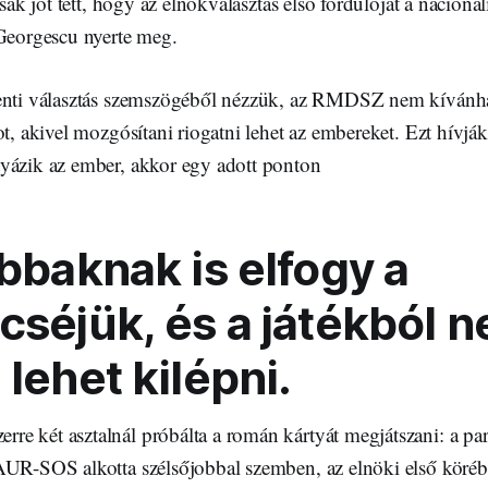
csak jót tett, hogy az elnökválasztás első fordulóját a nacional
 Georgescu nyerte meg.
enti választás szemszögéből nézzük, az RMDSZ nem kívánha
ot, akivel mozgósítani riogatni lehet az embereket. Ezt hívjá
yázik az ember, akkor egy adott ponton
obbaknak is elfogy a
cséjük, és a játékból 
lehet kilépni.
e két asztalnál próbálta a román kártyát megjátszani: a pa
AUR-SOS alkotta szélsőjobbal szemben, az elnöki első köré