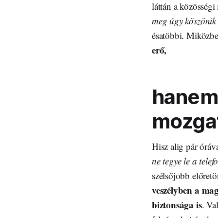
láttán a közösség
meg úgy köszönik 
ésatöbbi. Miközb
erő,
hanem 
mozga
Hisz alig pár óráv
ne tegye le a telef
szélsőjobb előret
veszélyben a magy
biztonsága is
. Va