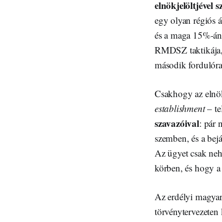
elnökjelöltjével 
egy olyan régiós á
és a maga 15%-án 
RMDSZ taktikája,
második fordulóra
Csakhogy az elnök
establishment
– te
szavazóival
: pár 
szemben, és a bejá
Az ügyet csak neh
körben, és hogy a 
Az erdélyi magyar
törvénytervezeten 