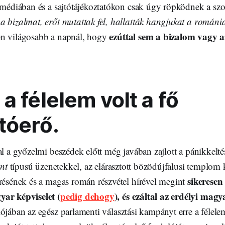
i médiában és a sajtótájékoztatókon csak úgy röpködnek a sz
a bizalmat, erőt mutattak fel, hallatták hangjukat a román
ezúttal sem a bizalom vagy az
en világosabb a napnál, hogy
a félelem volt a fő
tóerő.
al a győzelmi beszédek előtt még javában zajlott a pánikkelt
ont
típusú üzenetekkel, az elárasztott bözödújfalusi templom
sikeresen
örésének és a magas román részvétel hírével megint
ar képviselet (
pedig dehogy
), és ezáltal az erdélyi magy
lójában az egész parlamenti választási kampányt erre a félelem