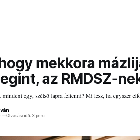
 hogy mekkora mázlija
egint, az RMDSZ-ne
mindent egy, szélső lapra feltenni? Mi lesz, ha egyszer elf
tván
0
—
Olvasási idő: 3 perc