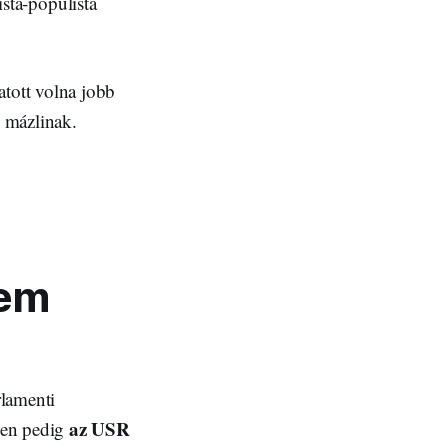
ista-populista
tott volna jobb
k mázlinak.
nem
rlamenti
az USR
ben pedig