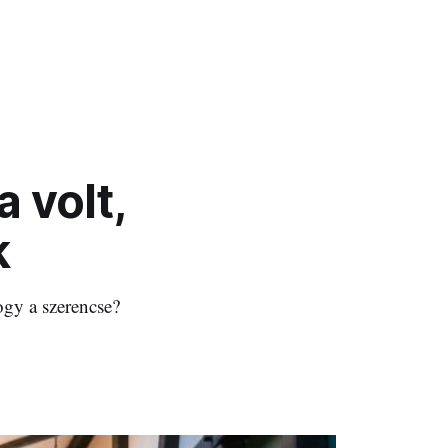
 volt,
k
ogy a szerencse?