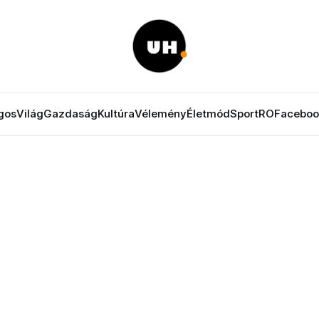
gos
Világ
Gazdaság
Kultúra
Vélemény
Életmód
Sport
RO
Faceboo