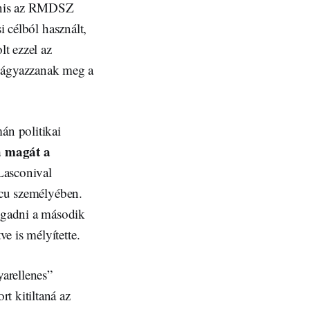
anis az RMDSZ
i célból használt,
t ezzel az
 ágyazzanak meg a
án politikai
ta magát a
 Lasconival
escu személyében.
ogadni a második
e is mélyítette.
arellenes”
t kitiltaná az