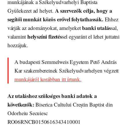
munkájának a Székelyudvarhelyi Baptista
A szervezők célja, hogy a
Gyülekezet ad helyet.
segítői munkát közös erővel folytathassák.
Ehhez
banki utalás
várják az adományokat, amelyeket
sal,
helyszíni fizetés
valamint
sel egyaránt el lehet juttatni
hozzájuk.
A budapesti Semmelweis Egyetem Pető András
Kar szakembereinek Székelyudvarhelyen végzett
munkájáról korábban itt írtunk.
Az utaláshoz szükséges banki adatok a
következők:
Biserica Cultului Creștin Baptist din
Odorheiu Secuiesc
RO06RNCB0150616343410001