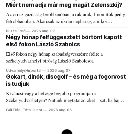
Miért nem adja már meg magát Zelenszkij?
Az orosz gazdaság lerobbanóban, a raktárak, finomítók pedig
felrobbanóban. Akárcsak az ukrán népharag, amikor
elégedetlen vezetőivel.
Buzás Ernő
2026 aug. 07
Négy hónap felfüggesztett börtönt kapott
első fokon László Szabolcs
Első fokon négy hónap szabadságvesztésre ítélte a
székelyudvarhelyi bíróság László Szabolcsot.
Udvarhelyi Hírportál
2026 aug. 07
Gokart, dinók, discgolf – és még a fogorvost
is tudjuk
Kíváncsi vagy a hétvége legjobb programjaira
Székelyudvarhelyen? Nálunk megtalálod őket – sőt, ha baj van
a fogaddal, a fogorvosi ügyeletet is!
Gál Előd, Tóth Hunor
2026 aug. 06