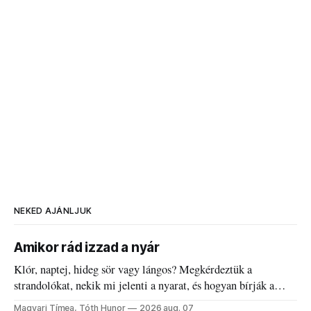
NEKED AJÁNLJUK
Amikor rád izzad a nyár
Klór, naptej, hideg sör vagy lángos? Megkérdeztük a
strandolókat, nekik mi jelenti a nyarat, és hogyan bírják a
kánikulát.
Magyari Tímea, Tóth Hunor
2026 aug. 07