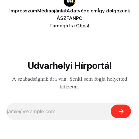
Impresszum
Médiaajánlat
Adatvédelem
Így dolgozunk
ÁSZF
ANPC
Támogatta
Ghost
Udvarhelyi Hírportál
A szabadságnak ára van. Senki sem fogja helyetted
kifizetni.