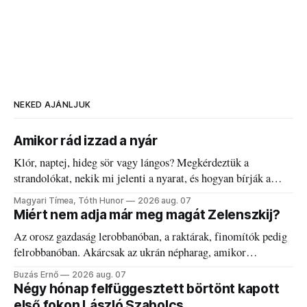
NEKED AJÁNLJUK
Amikor rád izzad a nyár
Klór, naptej, hideg sör vagy lángos? Megkérdeztük a
strandolókat, nekik mi jelenti a nyarat, és hogyan bírják a
kánikulát.
Magyari Tímea, Tóth Hunor
2026 aug. 07
Miért nem adja már meg magát Zelenszkij?
Az orosz gazdaság lerobbanóban, a raktárak, finomítók pedig
felrobbanóban. Akárcsak az ukrán népharag, amikor
elégedetlen vezetőivel.
Buzás Ernő
2026 aug. 07
Négy hónap felfüggesztett börtönt kapott
első fokon László Szabolcs