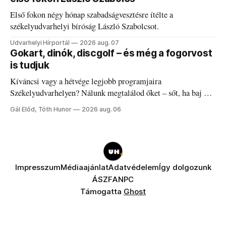
Első fokon négy hónap szabadságvesztésre ítélte a
székelyudvarhelyi bíróság László Szabolcsot.
Udvarhelyi Hírportál
2026 aug. 07
Gokart, dinók, discgolf – és még a fogorvost
is tudjuk
Kíváncsi vagy a hétvége legjobb programjaira
Székelyudvarhelyen? Nálunk megtalálod őket – sőt, ha baj van
a fogaddal, a fogorvosi ügyeletet is!
Gál Előd, Tóth Hunor
2026 aug. 06
Impresszum
Médiaajánlat
Adatvédelem
Így dolgozunk
ÁSZF
ANPC
Támogatta
Ghost