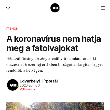
ITTHON
A koronavírus nem hatja
meg a fatolvajokat
Hét szállítmány törvénytelenül vitt fa miatt róttak ki
összesen 16 ezer lej értékben bírságot a Hargita megyei
rendőrök a hétvégén.
Udvarhelyi Hírportál
2020 ápr. 06
Megosztás