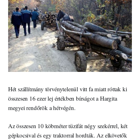
Hét szállítmány törvénytelenül vitt fa miatt róttak ki
összesen 16 ezer lej értékben bírságot a Hargita
megyei rendőrök a hétvégén.
Az összesen 10 köbméter tüzifát négy szekérrel, két
gépkocsival és egy traktorral hordták. Az elkövetők