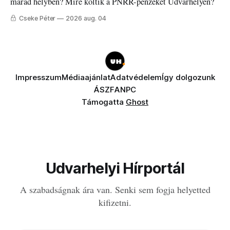
marad helyben? Mire költik a PNRR-pénzeket Udvarhelyen?
Cseke Péter
2026 aug. 04
Impresszum
Médiaajánlat
Adatvédelem
Így dolgozunk
ÁSZF
ANPC
Támogatta
Ghost
Udvarhelyi Hírportál
A szabadságnak ára van. Senki sem fogja helyetted
kifizetni.