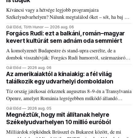
is tudjuk
Kíváncsi vagy a hétvége legjobb programjaira
Székelyudvarhelyen? Nálunk megtalálod őket – sőt, ha baj van
a fogaddal, a fogorvosi ügyeletet is!
Gál Előd, Tóth Hunor
2026 aug. 06
Forgács Rudi: ezt a balkáni, román–magyar
kevert kultúrát sem adnám oda semmiért
A komolyzenét Budapestre és stand-upra cserélte, de a
dombok visszahívják: Forgács Rudi humorról, származásról
és határokról.
Gál Előd
2026 aug. 06
Az amerikaiaktól a kínaiakig: a fél világ
találkozik egy udvarhelyi domboldalon
Tíz ország játékosai érkeznek augusztus 8–9-én a Transylvania
Openre, amelyet Románia legrégebben működő állandó
discgolfpályáján rendeznek meg.
Gál Előd
2026 aug. 05
Megnéztük, hogy mit állítanak helyre
Székelyudvarhelyen 10 millió euróból
Milliárdok röpködnek Brüsszel és Bukarest között, de mi