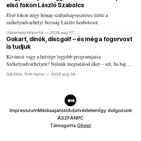
első fokon László Szabolcs
Első fokon négy hónap szabadságvesztésre ítélte a
székelyudvarhelyi bíróság László Szabolcsot.
Udvarhelyi Hírportál
2026 aug. 07
Gokart, dinók, discgolf – és még a fogorvost
is tudjuk
Kíváncsi vagy a hétvége legjobb programjaira
Székelyudvarhelyen? Nálunk megtalálod őket – sőt, ha baj van
a fogaddal, a fogorvosi ügyeletet is!
Gál Előd, Tóth Hunor
2026 aug. 06
Impresszum
Médiaajánlat
Adatvédelem
Így dolgozunk
ÁSZF
ANPC
Támogatta
Ghost