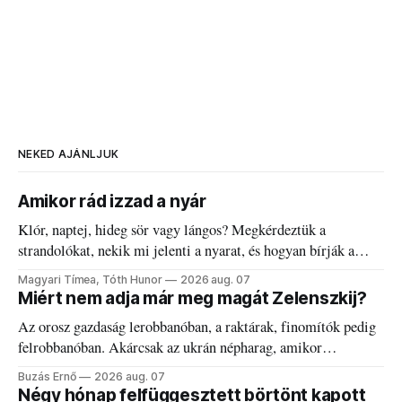
NEKED AJÁNLJUK
Amikor rád izzad a nyár
Klór, naptej, hideg sör vagy lángos? Megkérdeztük a
strandolókat, nekik mi jelenti a nyarat, és hogyan bírják a
kánikulát.
Magyari Tímea, Tóth Hunor
2026 aug. 07
Miért nem adja már meg magát Zelenszkij?
Az orosz gazdaság lerobbanóban, a raktárak, finomítók pedig
felrobbanóban. Akárcsak az ukrán népharag, amikor
elégedetlen vezetőivel.
Buzás Ernő
2026 aug. 07
Négy hónap felfüggesztett börtönt kapott