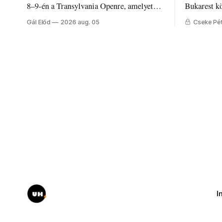
8–9-én a Transylvania Openre, amelyet
Bukarest k
Románia legrégebben működő állandó
Mire költi
Gál Előd
2026 aug. 05
Cseke Pé
discgolfpályáján rendeznek meg.
Udvarhely
I