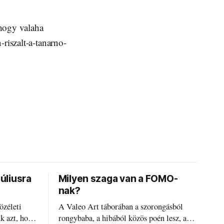
 hogy valaha
riszalt-a-tanarno-
júliusra
Milyen szaga van a FOMO-
nak?
özéleti
A Valeo Art táborában a szorongásból
ük azt, hogy
rongybaba, a hibából közös poén lesz, a