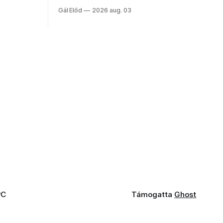
régi diákszínjátszók pedig újra és újra
Gál Előd
2026 aug. 03
visszatalálnak egymáshoz.
PC
Támogatta
Ghost