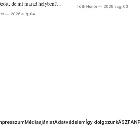
valami elmaradt.
özött, de mi marad helyben?
Tóth Hunor
2026 aug. 03
k a PNRR-pénzeket
ter
2026 aug. 04
en?
mpresszum
Médiaajánlat
Adatvédelem
Így dolgozunk
ÁSZF
AN