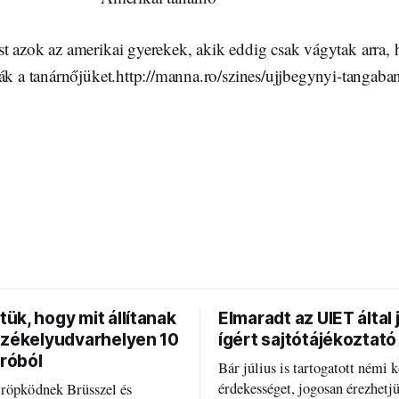
t azok az amerikai gyerekek, akik eddig csak vágytak arra,
ák a tanárnőjüket.http://manna.ro/szines/ujjbegynyi-tangaban-
ük, hogy mit állítanak
Elmaradt az UIET által 
Székelyudvarhelyen 10
ígért sajtótájékoztató
uróból
Bár július is tartogatott némi k
érdekességet, jogosan érezhetj
 röpködnek Brüsszel és