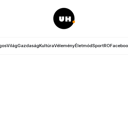
gos
Világ
Gazdaság
Kultúra
Vélemény
Életmód
Sport
RO
Faceboo