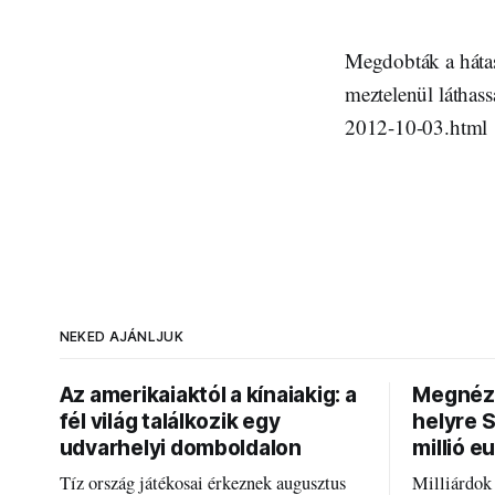
Megdobták a hátas
meztelenül láthass
2012-10-03.html
NEKED AJÁNLJUK
Az amerikaiaktól a kínaiakig: a
Megnézt
fél világ találkozik egy
helyre 
udvarhelyi domboldalon
millió e
Tíz ország játékosai érkeznek augusztus
Milliárdok