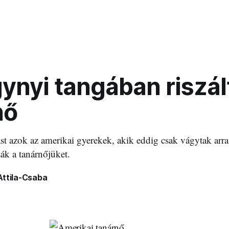
ynyi tangában riszál
nő
t azok az amerikai gyerekek, akik eddig csak vágytak arr
sák a tanárnőjüket.
Attila-Csaba