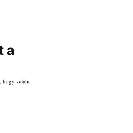
t a
a, hogy valaha