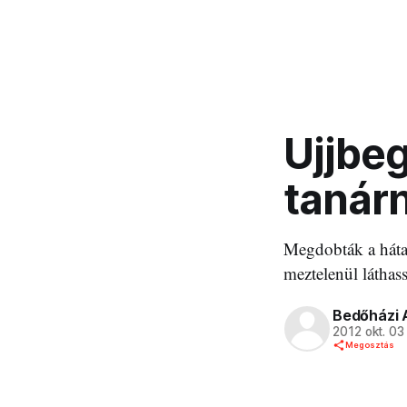
Ujjbeg
tanár
Megdobták a hátas
meztelenül láthas
Bedőházi 
2012 okt. 03
Megosztás