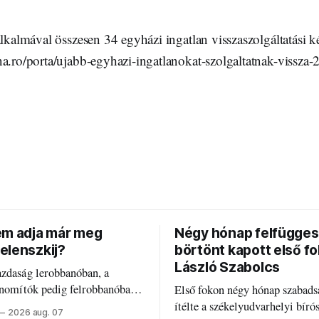
alkalmával összesen 34 egyházi ingatlan visszaszolgáltatási ké
na.ro/porta/ujabb-egyhazi-ingatlanokat-szolgaltatnak-vissza
em adja már meg
Négy hónap felfügges
elenszkij?
börtönt kapott első f
László Szabolcs
azdaság lerobbanóban, a
inomítók pedig felrobbanóban.
Első fokon négy hónap szabads
z ukrán népharag, amikor
ítélte a székelyudvarhelyi bíró
2026 aug. 07