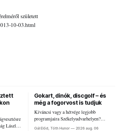
relméről született
-2013-10-03.html
ztett
Gokart, dinók, discgolf – és
okon
még a fogorvost is tudjuk
Kíváncsi vagy a hétvége legjobb
programjaira Székelyudvarhelyen?
ágvesztésre
Nálunk megtalálod őket – sőt, ha baj van a
ság László
Gál Előd, Tóth Hunor
2026 aug. 06