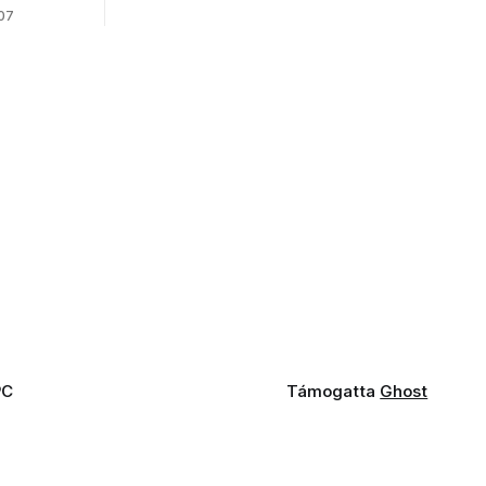
fogaddal, a fogorvosi ügyeletet is!
 07
PC
Támogatta
Ghost