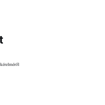
t
 kérelméről