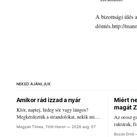
A bizottsági ülés 
döntés.http://man
NEKED AJÁNLJUK
Amikor rád izzad a nyár
Miért n
magát Z
Klór, naptej, hideg sör vagy lángos?
Megkérdeztük a strandolókat, nekik mi
Az orosz g
jelenti a nyarat, és hogyan bírják a
raktárak, f
Magyari Tímea, Tóth Hunor
2026 aug. 07
kánikulát.
Akárcsak a
Buzás Ernő