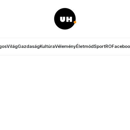
gos
Világ
Gazdaság
Kultúra
Vélemény
Életmód
Sport
RO
Faceboo