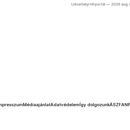
 vezetőivel.
Szabolcsot.
Udvarhelyi Hírportál
2026 aug.
mpresszum
Médiaajánlat
Adatvédelem
Így dolgozunk
ÁSZF
AN