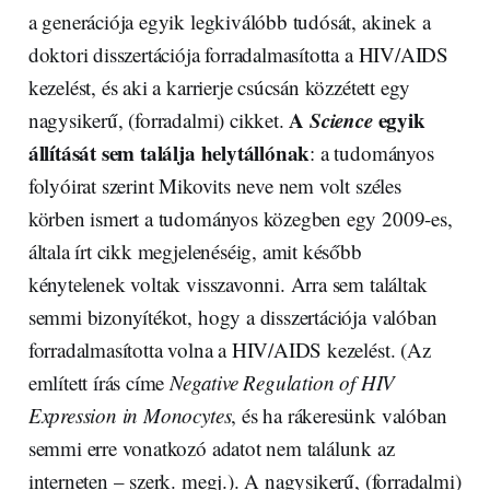
a generációja egyik legkiválóbb tudósát, akinek a
doktori disszertációja forradalmasította a HIV/AIDS
kezelést, és aki a karrierje csúcsán közzétett egy
A
Science
egyik
nagysikerű, (forradalmi) cikket.
állítását sem találja helytállónak
: a tudományos
folyóirat szerint Mikovits neve nem volt széles
körben ismert a tudományos közegben egy 2009-es,
általa írt cikk megjelenéséig, amit később
kénytelenek voltak visszavonni. Arra sem találtak
semmi bizonyítékot, hogy a disszertációja valóban
forradalmasította volna a HIV/AIDS kezelést. (Az
említett írás címe
Negative Regulation of HIV
Expression in Monocytes
, és ha rákeresünk valóban
semmi erre vonatkozó adatot nem találunk az
interneten – szerk. megj.). A nagysikerű, (forradalmi)