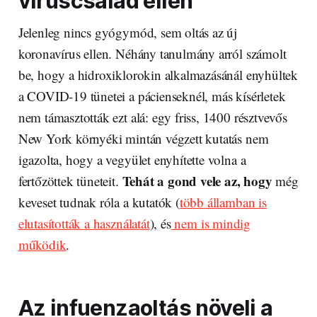
víruscsalád ellen
Jelenleg nincs gyógymód, sem oltás az új
koronavírus ellen. Néhány tanulmány arról számolt
be, hogy a hidroxiklorokin alkalmazásánál enyhültek
a COVID-19 tünetei a pácienseknél, más kísérletek
nem támasztották ezt alá: egy friss, 1400 résztvevős
New York környéki mintán végzett kutatás nem
igazolta, hogy a vegyület enyhítette volna a
Tehát a gond vele az, hogy
fertőzöttek tüneteit.
még
keveset tudnak róla a kutatók (
több államban is
elutasították a használatát
), és
nem is mindig
működik
.
Az infuenzaoltás növeli a