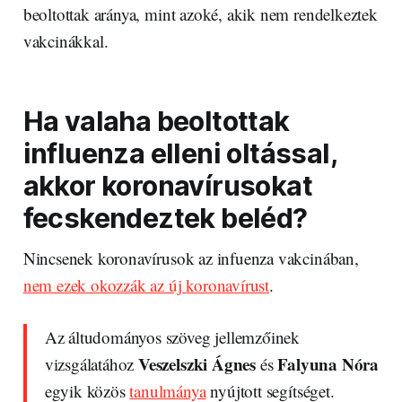
beoltottak aránya, mint azoké, akik nem rendelkeztek
vakcinákkal.
Ha valaha beoltottak
influenza elleni oltással,
akkor koronavírusokat
fecskendeztek beléd?
Nincsenek koronavírusok az infuenza vakcinában,
nem ezek okozzák az új koronavírust
.
Az áltudományos szöveg jellemzőinek
Veszelszki Ágnes
Falyuna Nóra
vizsgálatához
és
egyik közös
tanulmánya
nyújtott segítséget.