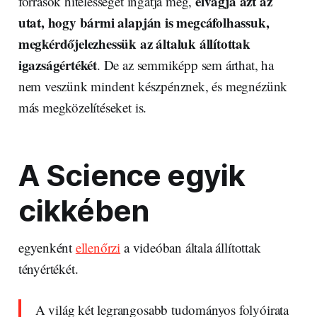
elvágja azt az
források hitelességét ingatja meg,
utat, hogy bármi alapján is megcáfolhassuk,
megkérdőjelezhessük az általuk állítottak
igazságértékét
. De az semmiképp sem árthat, ha
nem veszünk mindent készpénznek, és megnézünk
más megközelítéseket is.
A
Science
egyik
cikkében
egyenként
ellenőrzi
a videóban általa állítottak
tényértékét.
A világ két legrangosabb tudományos folyóirata