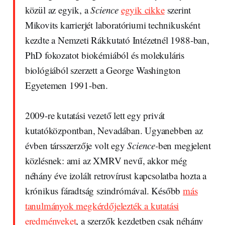
közül az egyik, a
Science
egyik cikke
szerint
Mikovits karrierjét laboratóriumi technikusként
kezdte a Nemzeti Rákkutató Intézetnél 1988-ban,
PhD fokozatot biokémiából és molekuláris
biológiából szerzett a George Washington
Egyetemen 1991-ben.
2009-re kutatási vezető lett egy privát
kutatóközpontban, Nevadában. Ugyanebben az
évben társszerzője volt egy
Science-
ben megjelent
közlésnek: ami az XMRV nevű, akkor még
néhány éve izolált retrovírust kapcsolatba hozta a
krónikus fáradtság szindrómával. Később
más
tanulmányok megkérdőjelezték a kutatási
eredményeket
, a szerzők kezdetben csak néhány