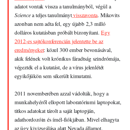
adatot vontak vissza a tanulmányból, végül a
Science
a teljes tanulmányt
visszavonta
. Mikovits
azonban nem adta fel, egy újabb 2,3 milló
dolláros kutatásban próbált bizonyítani.
Egy
2012-es sajtókonferencián jelentette be az
eredményeket
: közel 300 ember bevonásával,
akik felének volt krónikus fáradtság szindrómája,
végezték el a kutatást, de a vírus jelenlétét
egyikőjükön sem sikerült kimutatni.
2011 novemberében azzal vádolták, hogy a
munkahelyéről ellopott laboratóriumi laptopokat,
titkos adatokat tárolt a saját laptopján,
adathordozóin és ímél-fiókjában. Mivel elhagyta
az ügy kivizsgálása alatt Nevada államot,