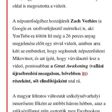
oldal is megosztotta a videót.
Zach Vorhies
A népszerűségéhez hozzájárult
(a
Google ex szoftverfejlesztő mérnöke) is, aki
YouTube-ra töltött fel még a 26 perces anyag
megjelenése előtt egy rövid videót, amiben arra
kéri az embereket, hogy segítsenek népszerűsíteni
Mikovitsot, és azt ígéri, hogy vízválasztó lesz a
a
Great Awakening
(vallási
videó, pontosabban
újraébredési mozgalom, bővebben
itt
)
részeként, sőt elindítójaként
utal rá.
A magyar feliratos változatát székelyudvarhelyi
ismerőseim főként az utóbbi három hétben, azaz a
szükségállapot után osztották meg Facebookon.