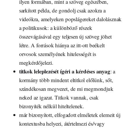
ilyen formában, mint a szöveg egészében,
sarkított példa, de gondolj csak azokra a
videókra, amelyeken popslágereket dalolásznak
a politikusok: a különböző részek
összevágásával egy teljesen új szöveg jöhet
létre. A források hiánya az itt-ott beékelt
orvosok személyének hitelességét is
megkérdőjelezi.
titkok leleplezését ígéri a kérdéses anyag
: a
kormány több mindent eltitkol előlünk, sőt,
szándékosan megvezet, de mi megmondjuk
neked az igazat. Titkok vannak, csak
bizonyíték nélkül hiteltelenek.
már bizonyított, elfogadott elméletek elemeit új
kontextusba helyezi, átértelmezi és/vagy