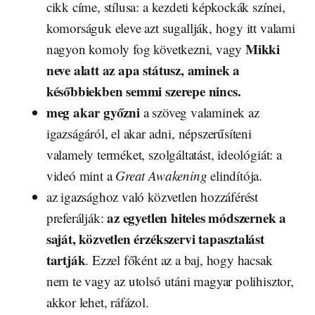
cikk címe, stílusa: a kezdeti képkockák színei,
komorságuk eleve azt sugallják, hogy itt valami
Mikki
nagyon komoly fog következni, vagy
neve alatt az apa státusz, aminek a
későbbiekben semmi szerepe nincs.
meg akar győzni
a szöveg valaminek az
igazságáról, el akar adni, népszerűsíteni
valamely terméket, szolgáltatást, ideológiát: a
videó mint a
Great Awakening
elindítója.
az igazsághoz való közvetlen hozzáférést
az egyetlen hiteles módszernek a
preferálják:
saját, közvetlen érzékszervi tapasztalást
tartják
. Ezzel főként az a baj, hogy hacsak
nem te vagy az utolsó utáni magyar polihisztor,
akkor lehet, ráfázol.