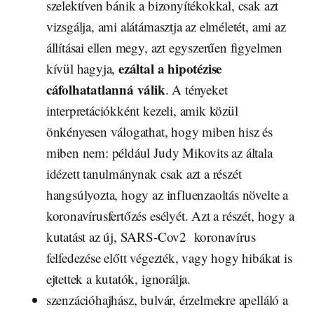
szelektíven bánik a bizonyítékokkal, csak azt
vizsgálja, ami alátámasztja az elméletét, ami az
állításai ellen megy, azt egyszerűen figyelmen
ezáltal a hipotézise
kívül hagyja,
cáfolhatatlanná válik
. A tényeket
interpretációkként kezeli, amik közül
önkényesen válogathat, hogy miben hisz és
miben nem: például Judy Mikovits az általa
idézett tanulmánynak csak azt a részét
hangsúlyozta, hogy az influenzaoltás növelte a
koronavírusfertőzés esélyét. Azt a részét, hogy a
kutatást az új, SARS-Cov2 koronavírus
felfedezése előtt végezték, vagy hogy hibákat is
ejtettek a kutatók, ignorálja.
szenzációhajhász, bulvár, érzelmekre apelláló a