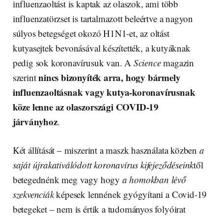
influenzaoltást is kaptak az olaszok, ami több
influenzatörzset is tartalmazott beleértve a nagyon
súlyos betegséget okozó H1N1-et, az oltást
kutyasejtek bevonásával készítették, a kutyáknak
pedig sok koronavírusuk van. A
Science
magazin
nincs bizonyíték arra, hogy bármely
szerint
influenzaoltásnak vagy kutya-koronavírusnak
köze lenne az olaszországi COVID-19
járványhoz
.
Két állítását – miszerint a maszk használata közben
a
saját újrakativálódott koronavírus kifejeződéseink
től
betegednénk meg vagy hogy
a homokban lévő
szekvenciák
képesek lennének gyógyítani a Covid-19
betegeket – nem is értik a tudományos folyóirat