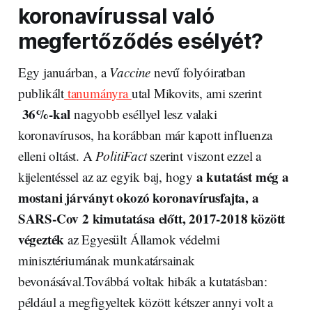
koronavírussal való
megfertőződés esélyét?
Egy januárban, a
Vaccine
nevű folyóiratban
publikált
tanumányra
utal Mikovits, ami szerint
36%-kal
nagyobb eséllyel lesz valaki
koronavírusos, ha korábban már kapott influenza
elleni oltást. A
PolitiFact
szerint viszont ezzel a
a kutatást még a
kijelentéssel az az egyik baj, hogy
mostani járványt okozó koronavírusfajta, a
SARS-Cov 2 kimutatása előtt, 2017-2018 között
végezték
az Egyesült Államok védelmi
minisztériumának munkatársainak
bevonásával.Továbbá voltak hibák a kutatásban:
például a megfigyeltek között kétszer annyi volt a