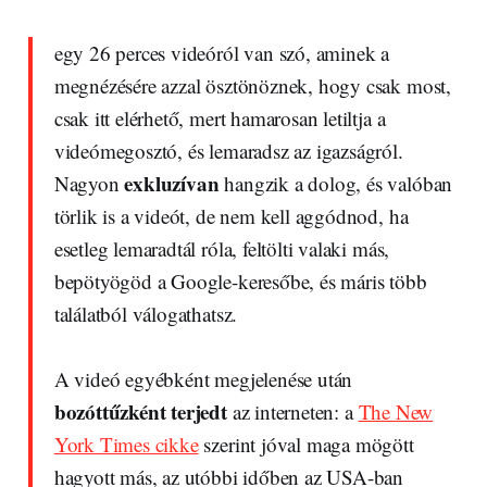
egy 26 perces videóról van szó, aminek a
megnézésére azzal ösztönöznek, hogy csak most,
csak itt elérhető, mert hamarosan letiltja a
videómegosztó, és lemaradsz az igazságról.
exkluzívan
Nagyon
hangzik a dolog, és valóban
törlik is a videót, de nem kell aggódnod, ha
esetleg lemaradtál róla, feltölti valaki más,
bepötyögöd a Google-keresőbe, és máris több
találatból válogathatsz.
A videó egyébként megjelenése után
bozóttűzként terjedt
az interneten: a
The New
York Times cikke
szerint jóval maga mögött
hagyott más, az utóbbi időben az USA-ban