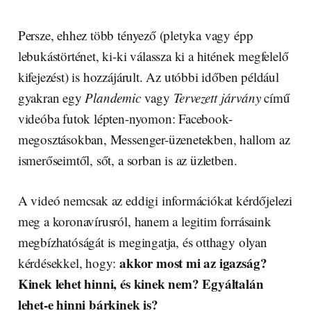
Persze, ehhez több tényező (pletyka vagy épp
lebukástörténet, ki-ki válassza ki a hitének megfelelő
kifejezést) is hozzájárult. Az utóbbi időben például
gyakran egy
Plandemic
vagy
Tervezett járvány
című
videóba futok lépten-nyomon: Facebook-
megosztásokban, Messenger-üzenetekben, hallom az
ismerőseimtől, sőt, a sorban is az üzletben.
A videó nemcsak az eddigi információkat kérdőjelezi
meg a koronavírusról, hanem a legitim forrásaink
megbízhatóságát is megingatja, és otthagy olyan
akkor most mi az igazság?
kérdésekkel, hogy:
Kinek lehet hinni, és kinek nem? Egyáltalán
lehet-e hinni bárkinek is?