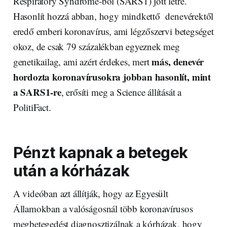
Respiratory Syndrome-ból (SARS1) jött létre.
Hasonlít hozzá abban, hogy mindkettő denevérektől
eredő emberi koronavírus, ami légzőszervi betegséget
okoz, de csak 79 százalékban egyeznek meg
más, denevér
genetikailag, ami azért érdekes, mert
hordozta koronavírusokra jobban hasonlít, mint
a SARS1-re
, erősíti meg a Science állítását a
PolitiFact.
Pénzt kapnak a betegek
után a kórházak
A videóban azt állítják, hogy az Egyesült
Államokban a valóságosnál több koronavírusos
megbetegedést diagnosztizálnak a kórházak, hogy