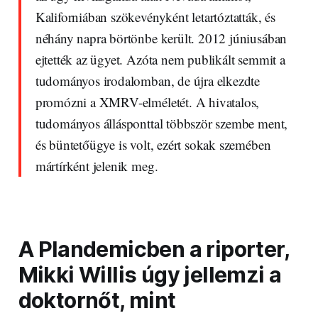
Kaliforniában szökevényként letartóztatták, és
néhány napra börtönbe került. 2012 júniusában
ejtették az ügyet. Azóta nem publikált semmit a
tudományos irodalomban, de újra elkezdte
promózni a XMRV-elméletét. A hivatalos,
tudományos állásponttal többször szembe ment,
és büntetőügye is volt, ezért sokak szemében
mártírként jelenik meg.
A
Plandemic
ben a riporter,
Mikki Willis úgy jellemzi a
doktornőt, mint