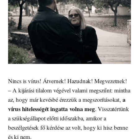
Nincs is vírus! Átvernek! Hazudnak! Megvezetnek!
– A kijárási tilalom végével valami megszűnt: mintha
a
az, hogy már kevésbé érezzük a megszorításokat,
vírus hitelességét ingatta volna meg
. Visszatértünk
a szükségállapot előtti időszakba, amikor a
beszélgetések fő kérdése az volt, hogy ki hisz benne
és ki nem.