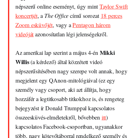
népszerű online eseményt, úgy mint
Taylor Swift
koncertjét
, a
The Office
című sorozat
18 perces
Zoom esküvőjét
, vagy a
Pentagon három
videóját
azonosítatlan légi jelenségekről.
Mikki
Az amerikai lap szerint a május 4-én
Willis
(a kérdező) által közzétett videó
népszerűsítésében nagy szerepe volt annak, hogy
megjelent egy QAnon-mitológiával (ez egy
személy vagy csoport, aki azt állítja, hogy
hozzáfér a legtitkosabb titkokhoz is, és rengeteg
bejegyzést ír Donald Trumppal kapcsolatos
összeesküvés-elméletekről, bővebben
itt
)
kapcsolatos Facebook-csoportban, ugyanakkor
több, nagy kötevőtáborral rendelkező személy és