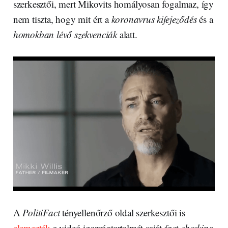
szerkesztői, mert Mikovits homályosan fogalmaz, így
nem tiszta, hogy mit ért a
koronavrus kifejeződés
és a
homokban lévő szekvenciák
alatt.
A
PolitiFact
tényellenőrző oldal szerkesztői is
elemezték
a videó igazságtartalmát saját
fact-checking