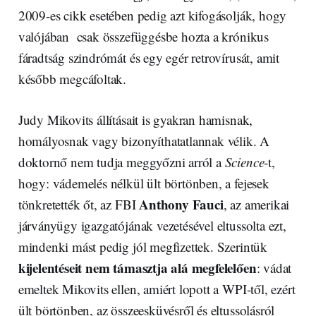
2009-es cikk esetében pedig azt kifogásolják, hogy
valójában csak összefüggésbe hozta a krónikus
fáradtság szindrómát és egy egér retrovírusát, amit
később megcáfoltak.
Judy Mikovits állításait is gyakran hamisnak,
homályosnak vagy bizonyíthatatlannak vélik. A
doktornő nem tudja meggyőzni arról a
Science
-t,
hogy: vádemelés nélkül ült börtönben, a fejesek
Anthony Fauci
tönkretették őt, az FBI
, az amerikai
járványügy igazgatójának vezetésével eltussolta ezt,
mindenki mást pedig jól megfizettek. Szerintük
kijelentéseit nem támasztja alá megfelelően
: vádat
emeltek Mikovits ellen, amiért lopott a WPI-től, ezért
ült börtönben, az összeesküvésről és eltussolásról