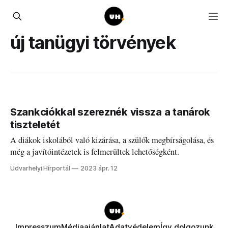
új tanügyi törvények
Szankciókkal szereznék vissza a tanárok
tiszteletét
A diákok iskolából való kizárása, a szülők megbírságolása, és
még a javítóintézetek is felmerültek lehetőségként.
Udvarhelyi Hírportál
2023 ápr. 12
Impresszum
Médiaajánlat
Adatvédelem
Így dolgozunk