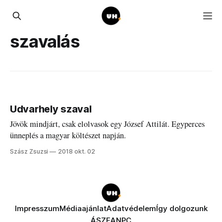
szavalás
Udvarhely szaval
Jövök mindjárt, csak elolvasok egy József Attilát. Egyperces
ünneplés a magyar költészet napján.
Szász Zsuzsi
2018 okt. 02
Impresszum
Médiaajánlat
Adatvédelem
Így dolgozunk
ÁSZF
ANPC