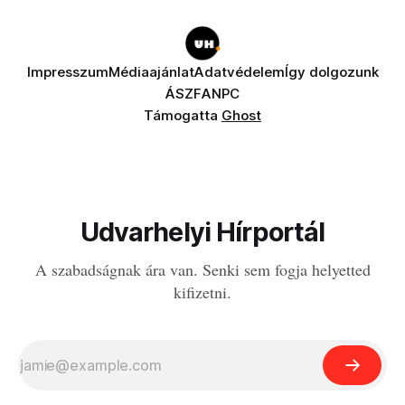
Impresszum
Médiaajánlat
Adatvédelem
Így dolgozunk
ÁSZF
ANPC
Támogatta
Ghost
Udvarhelyi Hírportál
A szabadságnak ára van. Senki sem fogja helyetted
kifizetni.