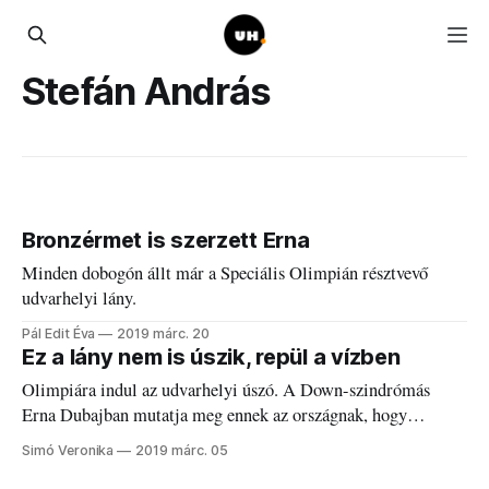
Stefán András
Bronzérmet is szerzett Erna
Minden dobogón állt már a Speciális Olimpián résztvevő
udvarhelyi lány.
Pál Edit Éva
2019 márc. 20
Ez a lány nem is úszik, repül a vízben
Olimpiára indul az udvarhelyi úszó. A Down-szindrómás
Erna Dubajban mutatja meg ennek az országnak, hogy
érdemes álmodni és azután korán kelni.
Simó Veronika
2019 márc. 05