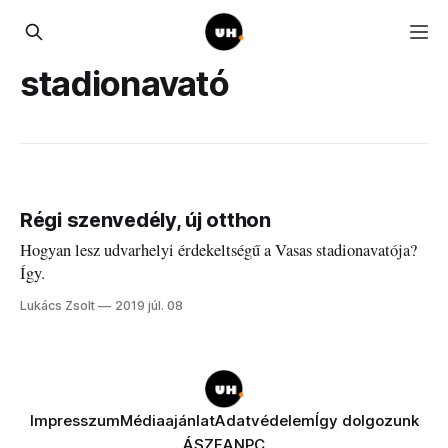
stadionavató
Régi szenvedély, új otthon
Hogyan lesz udvarhelyi érdekeltségű a Vasas stadionavatója?
Így.
Lukács Zsolt
2019 júl. 08
Impresszum
Médiaajánlat
Adatvédelem
Így dolgozunk
ÁSZF
ANPC