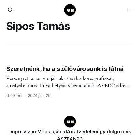
Sipos Tamás
Szeretnénk, ha a szülővárosunk is látná
Versenyről versenyre járnak, viszik a koreográfiákat,
amelyeket most Udvarhelyen is bemutatnak. Az EDC edzésén
jártunk.
Gál Előd
2024 jan. 26
Impresszum
Médiaajánlat
Adatvédelem
Így dolgozunk
ÁSZF
ANPC