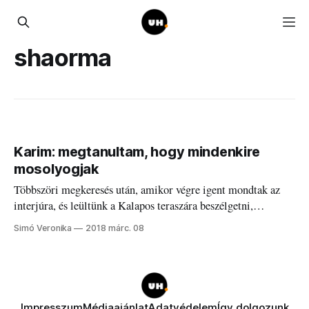
shaorma
Karim: megtanultam, hogy mindenkire
mosolyogjak
Többszöri megkeresés után, amikor végre igent mondtak az
interjúra, és leültünk a Kalapos teraszára beszélgetni,
mindenki izgult egy kicsit.
Simó Veronika
2018 márc. 08
Impresszum
Médiaajánlat
Adatvédelem
Így dolgozunk