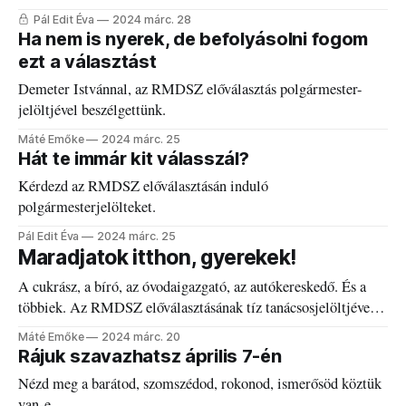
Pál Edit Éva
2024 márc. 28
Ha nem is nyerek, de befolyásolni fogom
ezt a választást
Demeter Istvánnal, az RMDSZ előválasztás polgármester-
jelöltjével beszélgettünk.
Máté Emőke
2024 márc. 25
Hát te immár kit válasszál?
Kérdezd az RMDSZ előválasztásán induló
polgármesterjelölteket.
Pál Edit Éva
2024 márc. 25
Maradjatok itthon, gyerekek!
A cukrász, a bíró, az óvodaigazgató, az autókereskedő. És a
többiek. Az RMDSZ előválasztásának tíz tanácsosjelöltjével
beszélgettünk.
Máté Emőke
2024 márc. 20
Rájuk szavazhatsz április 7-én
Nézd meg a barátod, szomszédod, rokonod, ismerősöd köztük
van-e.