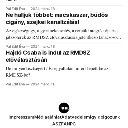
Pál Edit Éva
2024 márc. 18
Ne halljuk többet: macskaszar, büdös
cigány, szejkei kanalizálás!
Az egészségügy, a gyermeknevelés, a romák integrációja és a
játszóterek az RMDSZ előválasztására jelentkező tanácsosok
szívügye.
Pál Edit Éva
2024 márc. 18
Hajdó Csaba is indul az RMDSZ
előválasztásán
De milyen tisztségért? És egyáltalán, miért lépett be az
RMDSZ-be?
Pál Edit Éva
2024 márc. 11
Impresszum
Médiaajánlat
Adatvédelem
Így dolgozunk
ÁSZF
ANPC