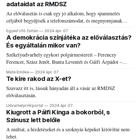
adataidat az RMDSZ
Az előválasztás is csak egy jó alkalom, hogy spammelés
céljából begyűjtsék a telefonszámodat, és megnyomjanak
politikai reklámmal.
Egyed Ufó Zoltán
2024 ápr. 07
A demokrácia színjátéka az előválasztás?
És egyáltalán mikor van?
Székelyudvarhely egykori polgármestereit – Ferenczy
Ferencet, Szász Jenőt, Bunta Leventét és Gálfi Árpádot –
kérdeztük.
Máté Emőke
2024 ápr. 07
Te kire rakod az X-et?
Szavazz itt is, lássuk hányadán áll a vásár az RMDSZ
előválasztásán.
Udvarhelyi Hírportál
2024 ápr. 07
Kiugrott a Pálfi Kinga a bokorból, s
Szinusz lett belőle
A múltat, a hirdetéseket és a szoknyás képeket kitörölni nem
lehet.