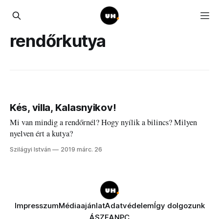
rendőrkutya
Kés, villa, Kalasnyikov!
Mi van mindig a rendőrnél? Hogy nyílik a bilincs? Milyen
nyelven ért a kutya?
Szilágyi István
2019 márc. 26
Impresszum
Médiaajánlat
Adatvédelem
Így dolgozunk
ÁSZF
ANPC