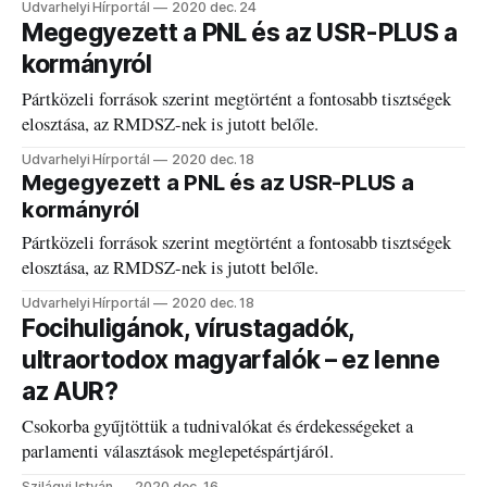
Udvarhelyi Hírportál
2020 dec. 24
Megegyezett a PNL és az USR-PLUS a
kormányról
Pártközeli források szerint megtörtént a fontosabb tisztségek
elosztása, az RMDSZ-nek is jutott belőle.
Udvarhelyi Hírportál
2020 dec. 18
Megegyezett a PNL és az USR-PLUS a
kormányról
Pártközeli források szerint megtörtént a fontosabb tisztségek
elosztása, az RMDSZ-nek is jutott belőle.
Udvarhelyi Hírportál
2020 dec. 18
Focihuligánok, vírustagadók,
ultraortodox magyarfalók – ez lenne
az AUR?
Csokorba gyűjtöttük a tudnivalókat és érdekességeket a
parlamenti választások meglepetéspártjáról.
Szilágyi István
2020 dec. 16