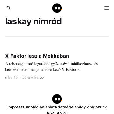
laskay nimród
X-Faktor lesz a Mokkában
A tehetségkutató legutóbbi győztesével találkozhatsz, és
beénekelheted magad a következő X-Faktorba.
Gál Előd
2019 márc. 27
Impresszum
Médiaajánlat
Adatvédelem
Így dolgozunk
ÁSZF
ANPC