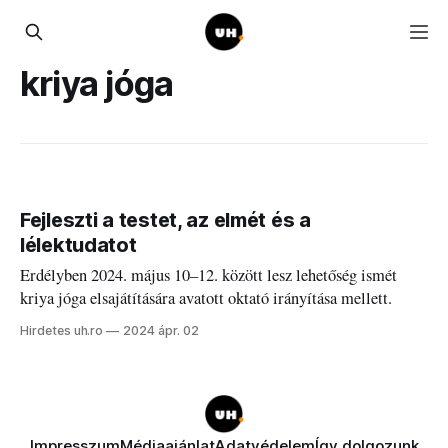
kriya jóga
Fejleszti a testet, az elmét és a
lélektudatot
Erdélyben 2024. május 10–12. között lesz lehetőség ismét
kriya jóga elsajátítására avatott oktató irányítása mellett.
Hirdetes uh.ro
2024 ápr. 02
Impresszum
Médiaajánlat
Adatvédelem
Így dolgozunk