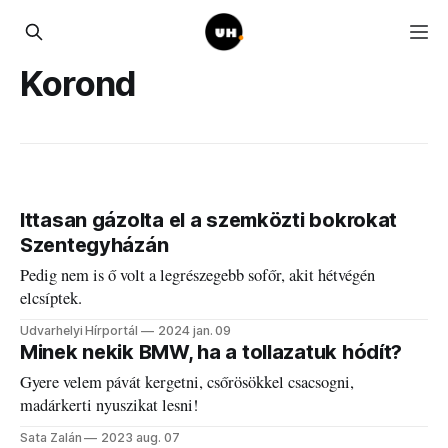
Korond
Ittasan gázolta el a szemközti bokrokat
Szentegyházán
Pedig nem is ő volt a legrészegebb sofőr, akit hétvégén
elcsíptek.
Udvarhelyi Hírportál
2024 jan. 09
Minek nekik BMW, ha a tollazatuk hódít?
Gyere velem pávát kergetni, csőrösökkel csacsogni,
madárkerti nyuszikat lesni!
Sata Zalán
2023 aug. 07