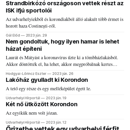
Strandbirkózó országoson vettek részt az
ISK ifjú sportolói
Az udvarhelyiekből és korondiakból álló alakult több érmet is
hozott haza Costinești-ről.
Gál Előd
2023 jún. 29
Nem gondoltuk, hogy ilyen hamar is lehet
házat építeni
Laurát és Mátyást a koronavírus űzte ki a tömbházlakásból.
Akkor döntötték el, ha lehet, akkor megpróbálnak kertes
házba költözni.
Hodgyai-Lőrincz Eszter
2023 jún. 26
Lakóház gyulladt ki Korondon
A tető egy része és egy melléképület égett le.
Udvarhelyi Hírportál
2023 jún. 19
Két nő ütközött Korondon
Az egyikük nem volt józan.
Udvarhelyi Hírportál
2023 jún. 12
Őrizetbe vettek egy udvarhelyi férfit