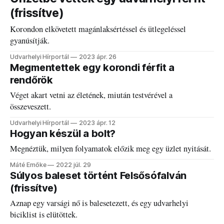
(frissítve)
Korondon elkövetett magánlaksértéssel és ütlegeléssel
gyanúsítják.
Udvarhelyi Hírportál
2023 ápr. 26
Megmentettek egy korondi férfit a
rendőrök
Véget akart vetni az életének, miután testvérével a
összeveszett.
Udvarhelyi Hírportál
2023 ápr. 12
Hogyan készül a bolt?
Megnéztük, milyen folyamatok előzik meg egy üzlet nyitását.
Máté Emőke
2022 júl. 29
Súlyos baleset történt Felsősófalván
(frissítve)
Aznap egy varsági nő is balesetezett, és egy udvarhelyi
biciklist is elütöttek.