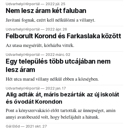
Udvarhelyi Hírportál
2022 júl. 25
Nem lesz áram két faluban
Javítani fognak, ezért kell nélkülözni a villanyt.
Udvarhelyi Hírportál
2022 ápr. 26
Felborult Korond és Farkaslaka között
Az utasa megsérült, kórházba vitték.
Udvarhelyi Hírportál
2022 márc. 02
Egy település több utcájában nem
lesz áram
Hét utca marad villany nélkül ebben a községben.
Udvarhelyi Hírportál
2022 jan. 17
Alig adták át, máris bezárták az új iskolát
és óvodát Korondon
Pont a kényszervakáció előtt tartották az ünnepséget, amin
annyi avatóbeszéd volt, hogy belefájdult a hátunk.
Gál Előd
2021 okt. 27