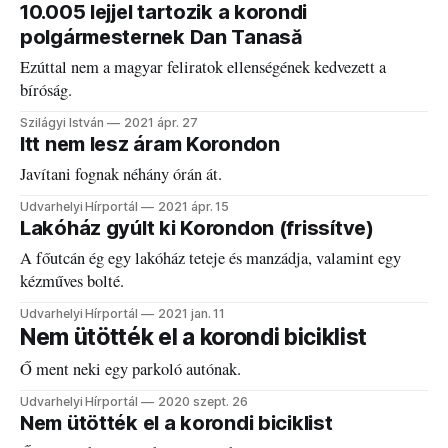
10.005 lejjel tartozik a korondi
polgármesternek Dan Tanasă
Ezúttal nem a magyar feliratok ellenségének kedvezett a
bíróság.
Szilágyi István
2021 ápr. 27
Itt nem lesz áram Korondon
Javítani fognak néhány órán át.
Udvarhelyi Hírportál
2021 ápr. 15
Lakóház gyúlt ki Korondon (frissítve)
A főutcán ég egy lakóház teteje és manzádja, valamint egy
kézműves bolté.
Udvarhelyi Hírportál
2021 jan. 11
Nem ütötték el a korondi biciklist
Ő ment neki egy parkoló autónak.
Udvarhelyi Hírportál
2020 szept. 26
Nem ütötték el a korondi biciklist