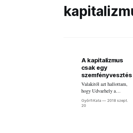
kapitalizm
A kapitalizmus
csak egy
szemfényvesztés
Valakitől azt hallottam,
hogy Udvarhely a
legsznobabb székely
Győrfi Kata
2018 szept.
város.
20