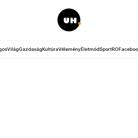
gos
Világ
Gazdaság
Kultúra
Vélemény
Életmód
Sport
RO
Faceboo