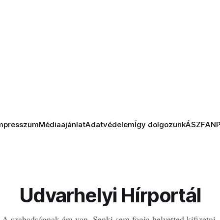
mpresszum
Médiaajánlat
Adatvédelem
Így dolgozunk
ÁSZF
AN
Udvarhelyi Hírportál
A szabadságnak ára van. Senki sem fogja helyetted kifizetni.