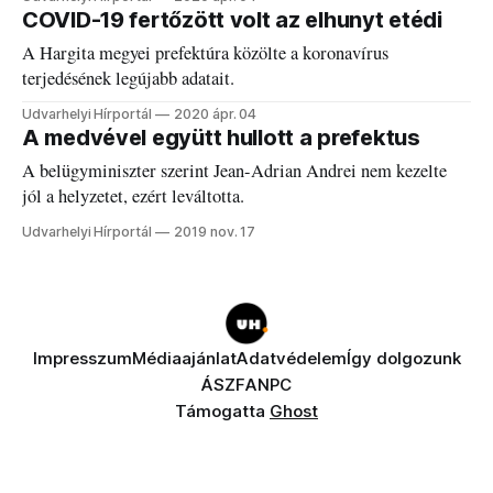
COVID-19 fertőzött volt az elhunyt etédi
A Hargita megyei prefektúra közölte a koronavírus
terjedésének legújabb adatait.
Udvarhelyi Hírportál
2020 ápr. 04
A medvével együtt hullott a prefektus
A belügyminiszter szerint Jean-Adrian Andrei nem kezelte
jól a helyzetet, ezért leváltotta.
Udvarhelyi Hírportál
2019 nov. 17
Impresszum
Médiaajánlat
Adatvédelem
Így dolgozunk
ÁSZF
ANPC
Támogatta
Ghost