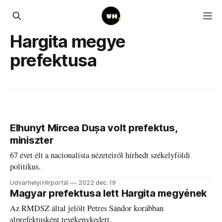
Hargita megye
prefektusa
Elhunyt Mircea Dușa volt prefektus,
miniszter
67 évet élt a nacionalista nézeteiről hírhedt székelyföldi
politikus.
Udvarhelyi Hírportál
2022 dec. 19
Magyar prefektusa lett Hargita megyének
Az RMDSZ által jelölt Petres Sándor korábban
alprefektusként tevékenykedett.