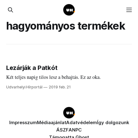
hagyományos termékek
Lezárják a Patkót
Két teljes napig tilos lesz a behajtás. Ez az oka.
Udvarhelyi Hírportál
2019 feb. 21
Impresszum
Médiaajánlat
Adatvédelem
Így dolgozunk
ÁSZF
ANPC
Támogatta
Ghost