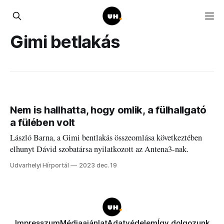
Gimi betlakás
Nem is hallhatta, hogy omlik, a fülhallgató
a fülében volt
László Barna, a Gimi bentlakás összeomlása következtében
elhunyt Dávid szobatársa nyilatkozott az Antena3-nak.
Udvarhelyi Hírportál
2023 dec. 19
Impresszum
Médiaajánlat
Adatvédelem
Így dolgozunk