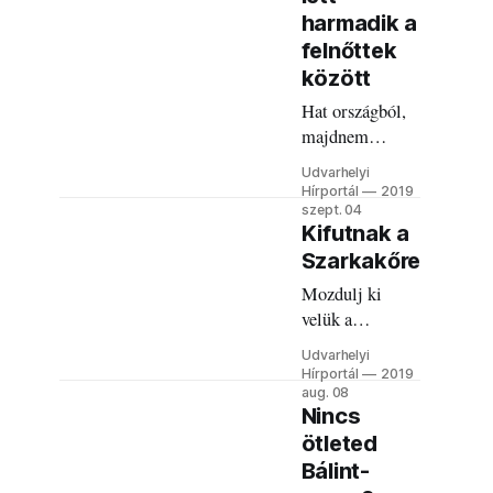
harmadik a
felnőttek
között
Hat országból,
majdnem
négyszázötven
Udvarhelyi
versenyző.
Hírportál
2019
Udvarhelyi is
szept. 04
Kifutnak a
van a Hargita
Szarkakőre
Trail Running
nyertesei között.
Mozdulj ki
velük a
hétvégén!
Udvarhelyi
Hírportál
2019
aug. 08
Nincs
ötleted
Bálint-