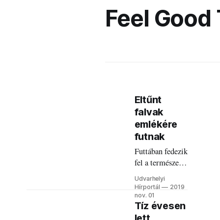
Feel Good
Eltűnt
falvak
emlékére
futnak
Futtában fedezik
fel a természeti
szépségeket,
Udvarhelyi
kulturális
Hírportál
2019
értékeket.
nov. 01
Tíz évesen
lett