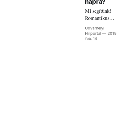
napra?
Mi segítünk!
Romantikus
vacsora vagy
Udvarhelyi
fürdőzés, vagy
Hírportál
2019
mindkettő. Az
feb. 14
se baj, ha szingli
vagy.