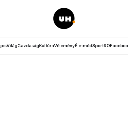
gos
Világ
Gazdaság
Kultúra
Vélemény
Életmód
Sport
RO
Faceboo