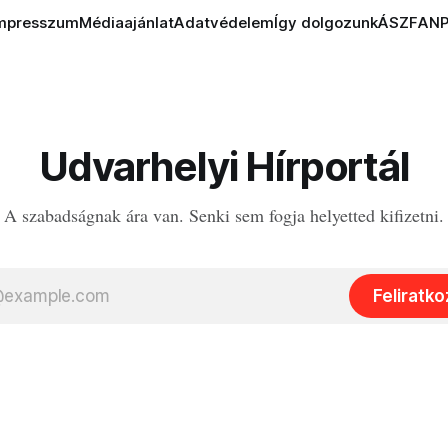
mpresszum
Médiaajánlat
Adatvédelem
Így dolgozunk
ÁSZF
AN
Udvarhelyi Hírportál
A szabadságnak ára van. Senki sem fogja helyetted kifizetni.
Feliratk