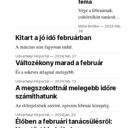
téma
Vége a februárnak,
csütörtökön tanácsülés
lesz.
Máté Emőke
2024 feb.
28
Kitart a jó idő februárban
A március sem fagyosan indul.
Udvarhelyi Hírportál
2024 feb. 27
Változékony marad a február
És a sokéves átlagnál melegebb.
Udvarhelyi Hírportál
2024 feb. 13
A megszokottnál melegebb időre
számíthatunk
Az előrejelzések szerint, egészen február közepéig.
Udvarhelyi Hírportál
2024 jan. 22
Élőben a februári tanácsülésről: