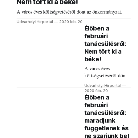
Nem tört ki a béke!
A város éves költségvetéséről dönt az önkormányzat.
Udvarhelyi Hírportál
2020 feb. 20
Élőben a
februári
tanácsülésről:
Nem tört ki a
béke!
A város éves
költségvetéséről dönt
az önkormányzat.
Udvarhelyi Hírportál
2020 feb. 20
Élőben a
februári
tanácsülésről:
maradjunk
függetlenek és
ne szarjunk be!