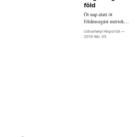
föld
Öt nap alatt öt
földmozgást mértek
februárban.
Udvarhelyi Hírportál
2019 feb. 05