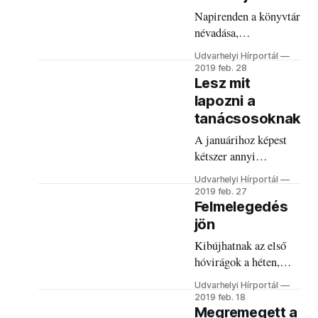
Napirenden a könyvtár
névadása,
adókedvezmények,
Udvarhelyi Hírportál
túlárazott
2019 feb. 28
közbeszerzések,
Lesz mit
márciusi
lapozni a
rendezvények.
tanácsosoknak
A januárihoz képest
kétszer annyi
napirendi ponttal
Udvarhelyi Hírportál
hívták össze az e havi
2019 feb. 27
tanácsülést. De nem
Felmelegedés
kell megijedni.
jön
Kibújhatnak az első
hóvirágok a héten,
plusz fokok lesznek.
Udvarhelyi Hírportál
2019 feb. 18
Megremegett a