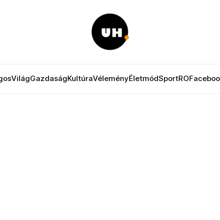
gos
Világ
Gazdaság
Kultúra
Vélemény
Életmód
Sport
RO
Faceboo