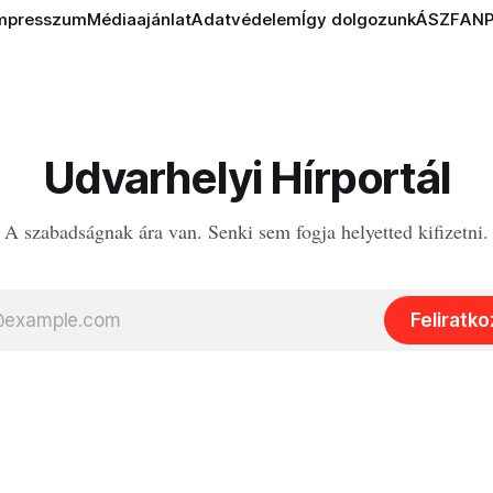
mpresszum
Médiaajánlat
Adatvédelem
Így dolgozunk
ÁSZF
AN
Udvarhelyi Hírportál
A szabadságnak ára van. Senki sem fogja helyetted kifizetni.
Feliratk