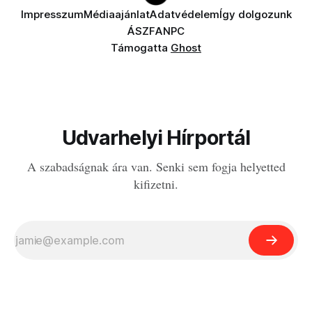
Impresszum
Médiaajánlat
Adatvédelem
Így dolgozunk
ÁSZF
ANPC
Támogatta
Ghost
Udvarhelyi Hírportál
A szabadságnak ára van. Senki sem fogja helyetted
kifizetni.