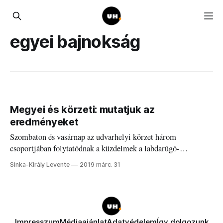
egyei bajnokság
Megyei és körzeti: mutatjuk az
eredményeket
Szombaton és vasárnap az udvarhelyi körzet három
csoportjában folytatódnak a küzdelmek a labdarúgó-
bajnokságokban. Az eredményeket folyamatosan frissülő
Sinka-Király Levente
2019 márc. 31
cikkünkben követhetitek.
Impresszum
Médiaajánlat
Adatvédelem
Így dolgozunk