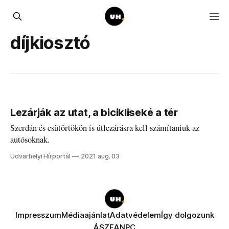
díjkiosztó
Lezárják az utat, a bicikliseké a tér
Szerdán és csütörtökön is útlezárásra kell számítaniuk az
autósoknak.
Udvarhelyi Hírportál
2021 aug. 03
Impresszum
Médiaajánlat
Adatvédelem
Így dolgozunk
ÁSZF
ANPC