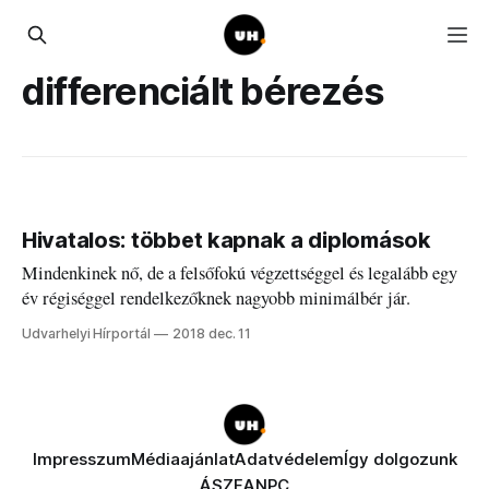
differenciált bérezés
Hivatalos: többet kapnak a diplomások
Mindenkinek nő, de a felsőfokú végzettséggel és legalább egy
év régiséggel rendelkezőknek nagyobb minimálbér jár.
Udvarhelyi Hírportál
2018 dec. 11
Impresszum
Médiaajánlat
Adatvédelem
Így dolgozunk
ÁSZF
ANPC