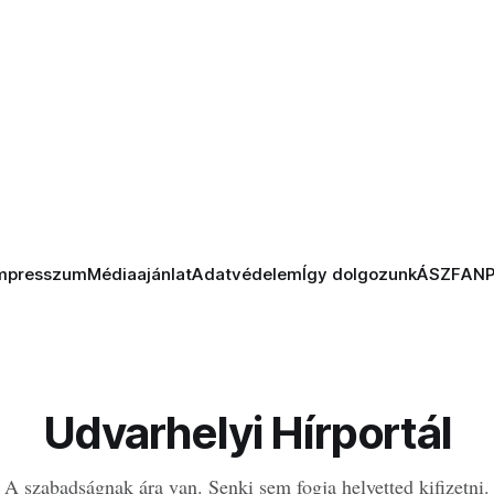
mpresszum
Médiaajánlat
Adatvédelem
Így dolgozunk
ÁSZF
AN
Udvarhelyi Hírportál
A szabadságnak ára van. Senki sem fogja helyetted kifizetni.