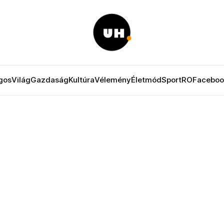
gos
Világ
Gazdaság
Kultúra
Vélemény
Életmód
Sport
RO
Faceboo