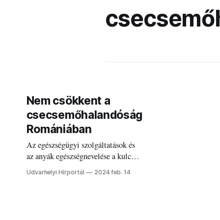
csecsemő
Nem csökkent a
csecsemőhalandóság
Romániában
Az egészségügyi szolgáltatások és
az anyák egészségnevelése a kulcs,
hívja fel a figyelmet a Mentsétek
Udvarhelyi Hírportál
2024 feb. 14
meg a gyermekeket segélyszervezet.