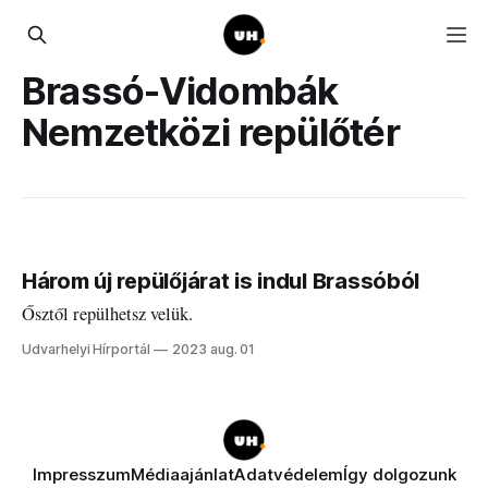
Brassó-Vidombák
Nemzetközi repülőtér
Három új repülőjárat is indul Brassóból
Ősztől repülhetsz velük.
Udvarhelyi Hírportál
2023 aug. 01
Impresszum
Médiaajánlat
Adatvédelem
Így dolgozunk