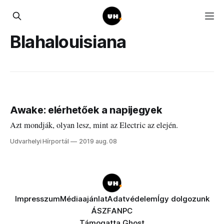
Blahalouisiana
Awake: elérhetőek a napijegyek
Azt mondják, olyan lesz, mint az Electric az elején.
Udvarhelyi Hírportál
2019 aug. 08
Impresszum
Médiaajánlat
Adatvédelem
Így dolgozunk
ÁSZF
ANPC
Támogatta
Ghost