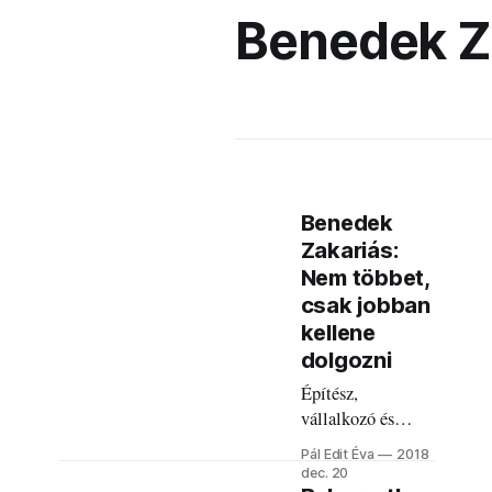
Benedek Z
Benedek
Zakariás:
Nem többet,
csak jobban
kellene
dolgozni
Építész,
vállalkozó és
antipolitikus.
Pál Edit Éva
2018
Sokszor hallottuk
dec. 20