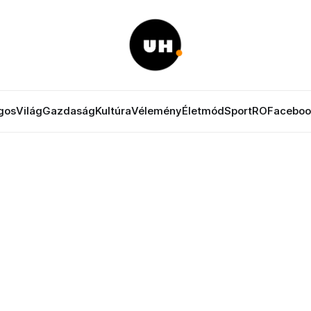
gos
Világ
Gazdaság
Kultúra
Vélemény
Életmód
Sport
RO
Faceboo