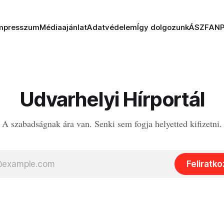
mpresszum
Médiaajánlat
Adatvédelem
Így dolgozunk
ÁSZF
AN
Udvarhelyi Hírportál
A szabadságnak ára van. Senki sem fogja helyetted kifizetni.
Feliratk