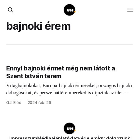
bajnoki érem
Ennyi bajnoki érmet még nem látott a
Szent István terem
Világbajnokokat, Európa-bajnoki érmeseket, országos bajnoki
dobogósokat, és persze háttérembereket is díjaztak az idei
Sportgálán.
Gál Előd
2024 feb. 29
Impresszum
Médiaajánlat
Adatvédelem
Így dolgozunk