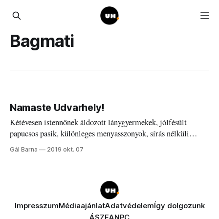
Bagmati
Namaste Udvarhely!
Kétévesen istennőnek áldozott lánygyermekek, jólfésült
papucsos pasik, különleges menyasszonyok, sírás nélküli
temetések a Bagmati folyó partjáról, Nepálból.
Gál Barna
2019 okt. 07
Impresszum
Médiaajánlat
Adatvédelem
Így dolgozunk
ÁSZF
ANPC