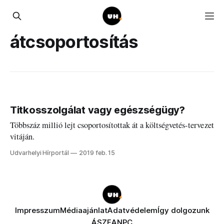
átcsoportosítás
Titkosszolgálat vagy egészségügy?
Többszáz millió lejt csoportosítottak át a költségvetés-tervezet
vitáján.
Udvarhelyi Hírportál
2019 feb. 15
Impresszum
Médiaajánlat
Adatvédelem
Így dolgozunk
ÁSZF
ANPC