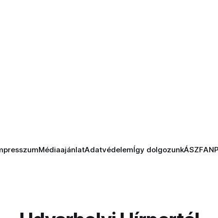
mpresszum
Médiaajánlat
Adatvédelem
Így dolgozunk
ÁSZF
AN