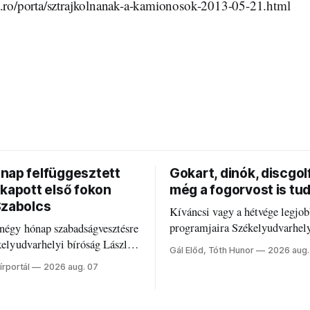
a.ro/porta/sztrajkolnanak-a-kamionosok-2013-05-21.html
nap felfüggesztett
Gokart, dinók, discgolf
 kapott első fokon
még a fogorvost is tu
Szabolcs
Kíváncsi vagy a hétvége legjo
programjaira Székelyudvarhel
 négy hónap szabadságvesztésre
Nálunk megtalálod őket – sőt, 
ékelyudvarhelyi bíróság László
Gál Előd, Tóth Hunor
2026 aug.
fogaddal, a fogorvosi ügyeletet 
írportál
2026 aug. 07