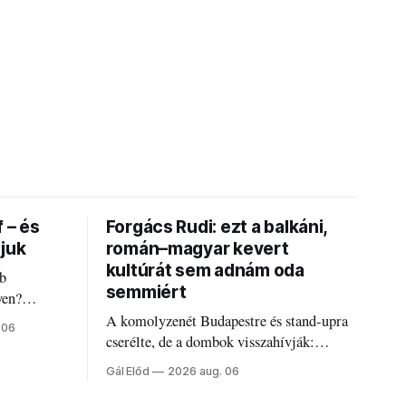
 – és
Forgács Rudi: ezt a balkáni,
djuk
román–magyar kevert
kultúrát sem adnám oda
bb
semmiért
yen?
ha baj van a
A komolyzenét Budapestre és stand-upra
 06
is!
cserélte, de a dombok visszahívják:
Forgács Rudi humorról, származásról és
Gál Előd
2026 aug. 06
határokról.