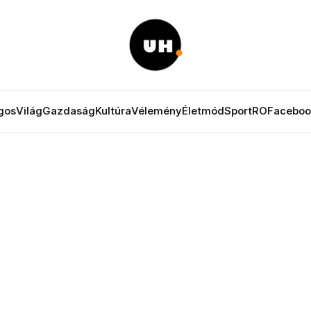
gos
Világ
Gazdaság
Kultúra
Vélemény
Életmód
Sport
RO
Faceboo