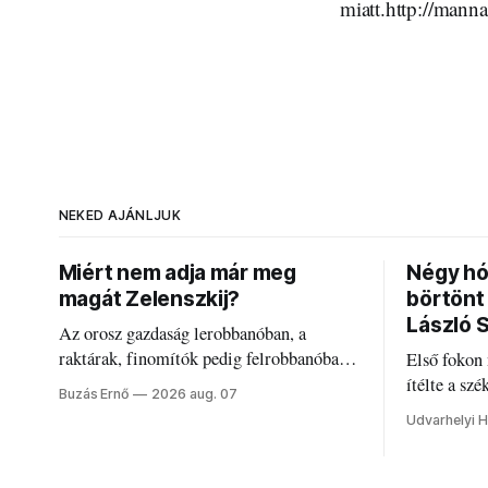
miatt.http://mann
NEKED AJÁNLJUK
Miért nem adja már meg
Négy hó
magát Zelenszkij?
börtönt
László 
Az orosz gazdaság lerobbanóban, a
raktárak, finomítók pedig felrobbanóban.
Első fokon
Akárcsak az ukrán népharag, amikor
ítélte a sz
Buzás Ernő
2026 aug. 07
elégedetlen vezetőivel.
Szabolcsot.
Udvarhelyi H