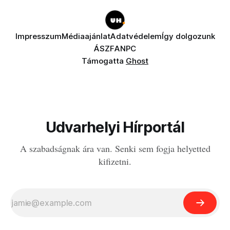
Impresszum
Médiaajánlat
Adatvédelem
Így dolgozunk
ÁSZF
ANPC
Támogatta
Ghost
Udvarhelyi Hírportál
A szabadságnak ára van. Senki sem fogja helyetted
kifizetni.