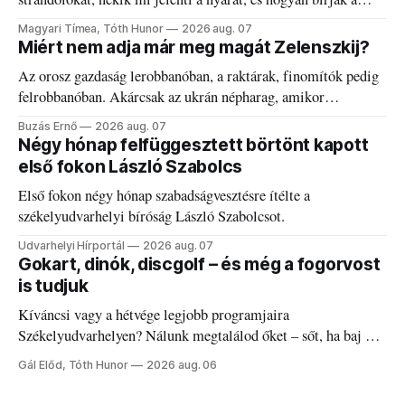
kánikulát.
Magyari Tímea, Tóth Hunor
2026 aug. 07
Miért nem adja már meg magát Zelenszkij?
Az orosz gazdaság lerobbanóban, a raktárak, finomítók pedig
felrobbanóban. Akárcsak az ukrán népharag, amikor
elégedetlen vezetőivel.
Buzás Ernő
2026 aug. 07
Négy hónap felfüggesztett börtönt kapott
első fokon László Szabolcs
Első fokon négy hónap szabadságvesztésre ítélte a
székelyudvarhelyi bíróság László Szabolcsot.
Udvarhelyi Hírportál
2026 aug. 07
Gokart, dinók, discgolf – és még a fogorvost
is tudjuk
Kíváncsi vagy a hétvége legjobb programjaira
Székelyudvarhelyen? Nálunk megtalálod őket – sőt, ha baj van
a fogaddal, a fogorvosi ügyeletet is!
Gál Előd, Tóth Hunor
2026 aug. 06