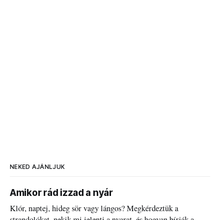
NEKED AJÁNLJUK
Amikor rád izzad a nyár
Klór, naptej, hideg sör vagy lángos? Megkérdeztük a
strandolókat, nekik mi jelenti a nyarat, és hogyan bírják a