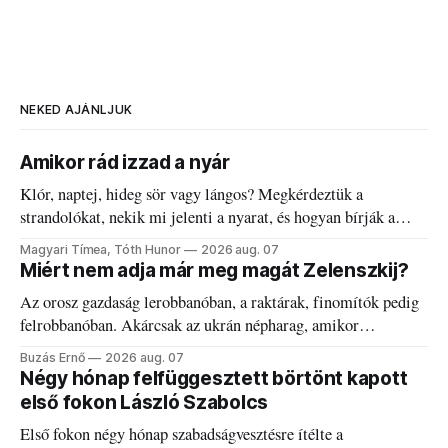
NEKED AJÁNLJUK
Amikor rád izzad a nyár
Klór, naptej, hideg sör vagy lángos? Megkérdeztük a
strandolókat, nekik mi jelenti a nyarat, és hogyan bírják a
kánikulát.
Magyari Tímea, Tóth Hunor
2026 aug. 07
Miért nem adja már meg magát Zelenszkij?
Az orosz gazdaság lerobbanóban, a raktárak, finomítók pedig
felrobbanóban. Akárcsak az ukrán népharag, amikor
elégedetlen vezetőivel.
Buzás Ernő
2026 aug. 07
Négy hónap felfüggesztett börtönt kapott
első fokon László Szabolcs
Első fokon négy hónap szabadságvesztésre ítélte a