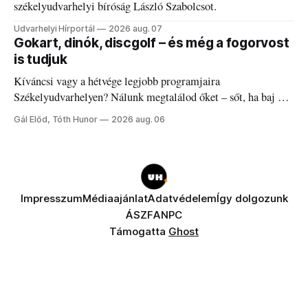
székelyudvarhelyi bíróság László Szabolcsot.
Udvarhelyi Hírportál
2026 aug. 07
Gokart, dinók, discgolf – és még a fogorvost
is tudjuk
Kíváncsi vagy a hétvége legjobb programjaira
Székelyudvarhelyen? Nálunk megtalálod őket – sőt, ha baj van
a fogaddal, a fogorvosi ügyeletet is!
Gál Előd, Tóth Hunor
2026 aug. 06
Impresszum
Médiaajánlat
Adatvédelem
Így dolgozunk
ÁSZF
ANPC
Támogatta
Ghost