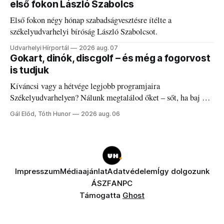
első fokon László Szabolcs
Első fokon négy hónap szabadságvesztésre ítélte a
székelyudvarhelyi bíróság László Szabolcsot.
Udvarhelyi Hírportál
2026 aug. 07
Gokart, dinók, discgolf – és még a fogorvost
is tudjuk
Kíváncsi vagy a hétvége legjobb programjaira
Székelyudvarhelyen? Nálunk megtalálod őket – sőt, ha baj van
a fogaddal, a fogorvosi ügyeletet is!
Gál Előd, Tóth Hunor
2026 aug. 06
Impresszum
Médiaajánlat
Adatvédelem
Így dolgozunk
ÁSZF
ANPC
Támogatta
Ghost