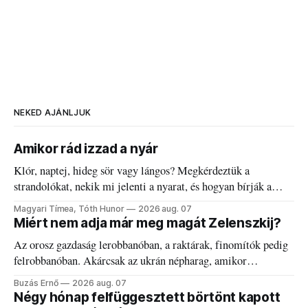
NEKED AJÁNLJUK
Amikor rád izzad a nyár
Klór, naptej, hideg sör vagy lángos? Megkérdeztük a
strandolókat, nekik mi jelenti a nyarat, és hogyan bírják a
kánikulát.
Magyari Tímea, Tóth Hunor
2026 aug. 07
Miért nem adja már meg magát Zelenszkij?
Az orosz gazdaság lerobbanóban, a raktárak, finomítók pedig
felrobbanóban. Akárcsak az ukrán népharag, amikor
elégedetlen vezetőivel.
Buzás Ernő
2026 aug. 07
Négy hónap felfüggesztett börtönt kapott