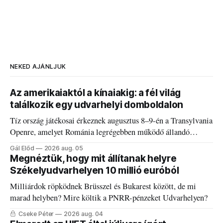
NEKED AJÁNLJUK
Az amerikaiaktól a kínaiakig: a fél világ
találkozik egy udvarhelyi domboldalon
Tíz ország játékosai érkeznek augusztus 8–9-én a Transylvania
Openre, amelyet Románia legrégebben működő állandó
discgolfpályáján rendeznek meg.
Gál Előd
2026 aug. 05
Megnéztük, hogy mit állítanak helyre
Székelyudvarhelyen 10 millió euróból
Milliárdok röpködnek Brüsszel és Bukarest között, de mi
marad helyben? Mire költik a PNRR-pénzeket Udvarhelyen?
Cseke Péter
2026 aug. 04