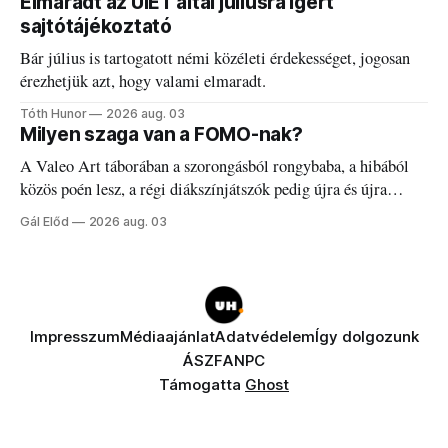
Elmaradt az UIET által júliusra ígért
sajtótájékoztató
Bár július is tartogatott némi közéleti érdekességet, jogosan
érezhetjük azt, hogy valami elmaradt.
Tóth Hunor
2026 aug. 03
Milyen szaga van a FOMO-nak?
A Valeo Art táborában a szorongásból rongybaba, a hibából
közös poén lesz, a régi diákszínjátszók pedig újra és újra
visszatalálnak egymáshoz.
Gál Előd
2026 aug. 03
Impresszum
Médiaajánlat
Adatvédelem
Így dolgozunk
ÁSZF
ANPC
Támogatta
Ghost