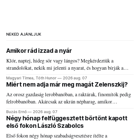
NEKED AJÁNLJUK
Amikor rád izzad a nyár
Klór, naptej, hideg sör vagy lángos? Megkérdeztük a
strandolókat, nekik mi jelenti a nyarat, és hogyan bírják a
kánikulát.
Magyari Tímea, Tóth Hunor
2026 aug. 07
Miért nem adja már meg magát Zelenszkij?
Az orosz gazdaság lerobbanóban, a raktárak, finomítók pedig
felrobbanóban. Akárcsak az ukrán népharag, amikor
elégedetlen vezetőivel.
Buzás Ernő
2026 aug. 07
Négy hónap felfüggesztett börtönt kapott
első fokon László Szabolcs
Első fokon négy hónap szabadságvesztésre ítélte a