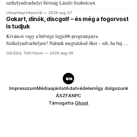
székelyudvarhelyi bíróság László Szabolcsot.
Udvarhelyi Hírportál
2026 aug. 07
Gokart, dinók, discgolf – és még a fogorvost
is tudjuk
Kíváncsi vagy a hétvége legjobb programjaira
Székelyudvarhelyen? Nálunk megtalálod őket – sőt, ha baj van
a fogaddal, a fogorvosi ügyeletet is!
Gál Előd, Tóth Hunor
2026 aug. 06
Impresszum
Médiaajánlat
Adatvédelem
Így dolgozunk
ÁSZF
ANPC
Támogatta
Ghost