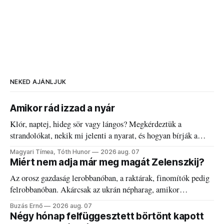
NEKED AJÁNLJUK
Amikor rád izzad a nyár
Klór, naptej, hideg sör vagy lángos? Megkérdeztük a
strandolókat, nekik mi jelenti a nyarat, és hogyan bírják a
kánikulát.
Magyari Tímea, Tóth Hunor
2026 aug. 07
Miért nem adja már meg magát Zelenszkij?
Az orosz gazdaság lerobbanóban, a raktárak, finomítók pedig
felrobbanóban. Akárcsak az ukrán népharag, amikor
elégedetlen vezetőivel.
Buzás Ernő
2026 aug. 07
Négy hónap felfüggesztett börtönt kapott