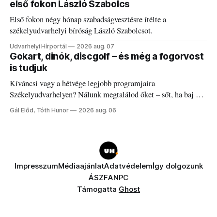
első fokon László Szabolcs
Első fokon négy hónap szabadságvesztésre ítélte a
székelyudvarhelyi bíróság László Szabolcsot.
Udvarhelyi Hírportál
2026 aug. 07
Gokart, dinók, discgolf – és még a fogorvost
is tudjuk
Kíváncsi vagy a hétvége legjobb programjaira
Székelyudvarhelyen? Nálunk megtalálod őket – sőt, ha baj van
a fogaddal, a fogorvosi ügyeletet is!
Gál Előd, Tóth Hunor
2026 aug. 06
Impresszum
Médiaajánlat
Adatvédelem
Így dolgozunk
ÁSZF
ANPC
Támogatta
Ghost