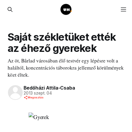
Saját székletüket ették
az éhező gyerekek
Az öt, Bârlad városában élő testvér egy lépésre volt a
haláltól, koncentrációs táborokra jellemző körülmények
közt éltek.
Bedőházi Attila-Csaba
2013 szept. 04
Megosztás