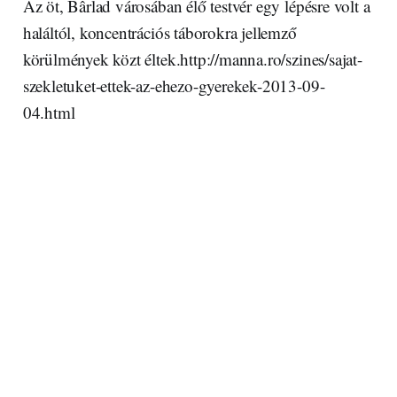
Az öt, Bârlad városában élő testvér egy lépésre volt a
haláltól, koncentrációs táborokra jellemző
körülmények közt éltek.http://manna.ro/szines/sajat-
szekletuket-ettek-az-ehezo-gyerekek-2013-09-
04.html