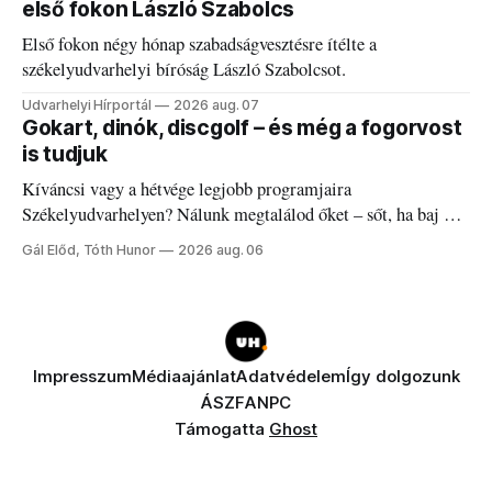
első fokon László Szabolcs
Első fokon négy hónap szabadságvesztésre ítélte a
székelyudvarhelyi bíróság László Szabolcsot.
Udvarhelyi Hírportál
2026 aug. 07
Gokart, dinók, discgolf – és még a fogorvost
is tudjuk
Kíváncsi vagy a hétvége legjobb programjaira
Székelyudvarhelyen? Nálunk megtalálod őket – sőt, ha baj van
a fogaddal, a fogorvosi ügyeletet is!
Gál Előd, Tóth Hunor
2026 aug. 06
Impresszum
Médiaajánlat
Adatvédelem
Így dolgozunk
ÁSZF
ANPC
Támogatta
Ghost