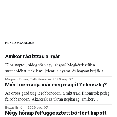
NEKED AJÁNLJUK
Amikor rád izzad a nyár
Klór, naptej, hideg sör vagy lángos? Megkérdeztük a
strandolókat, nekik mi jelenti a nyarat, és hogyan bírják a
kánikulát.
Magyari Tímea, Tóth Hunor
2026 aug. 07
Miért nem adja már meg magát Zelenszkij?
Az orosz gazdaság lerobbanóban, a raktárak, finomítók pedig
felrobbanóban. Akárcsak az ukrán népharag, amikor
elégedetlen vezetőivel.
Buzás Ernő
2026 aug. 07
Négy hónap felfüggesztett börtönt kapott