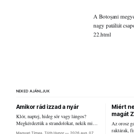
A Botoșani megyébe
nagy patáliát csap
22.html
NEKED AJÁNLJUK
Amikor rád izzad a nyár
Miért n
magát Z
Klór, naptej, hideg sör vagy lángos?
Megkérdeztük a strandolókat, nekik mi
Az orosz g
jelenti a nyarat, és hogyan bírják a
raktárak, f
Magyari Tímea, Tóth Hunor
2026 aug. 07