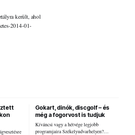
ályra került, ahol
rzetes-2014-01-
ztett
Gokart, dinók, discgolf – és
okon
még a fogorvost is tudjuk
Kíváncsi vagy a hétvége legjobb
programjaira Székelyudvarhelyen?
ágvesztésre