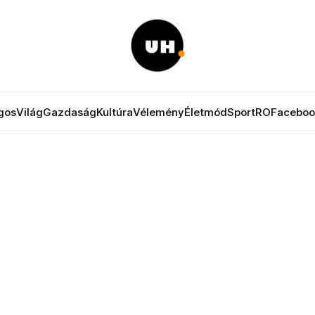
gos
Világ
Gazdaság
Kultúra
Vélemény
Életmód
Sport
RO
Faceboo