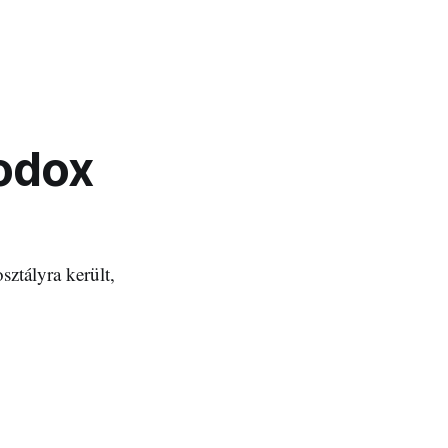
todox
ztályra került,