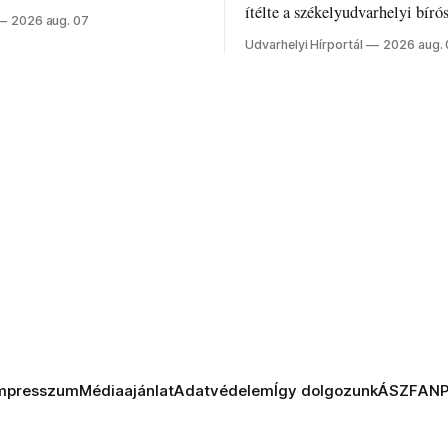
z ukrán népharag, amikor
ítélte a székelyudvarhelyi bíró
2026 aug. 07
 vezetőivel.
Szabolcsot.
Udvarhelyi Hírportál
2026 aug.
mpresszum
Médiaajánlat
Adatvédelem
Így dolgozunk
ÁSZF
AN