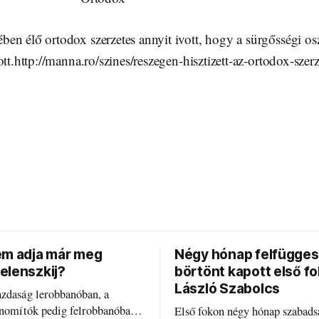
n élő ortodox szerzetes annyit ivott, hogy a sürgősségi oszt
ott.http://manna.ro/szines/reszegen-hisztizett-az-ortodox-sze
em adja már meg
Négy hónap felfügges
elenszkij?
börtönt kapott első f
László Szabolcs
azdaság lerobbanóban, a
inomítók pedig felrobbanóban.
Első fokon négy hónap szabads