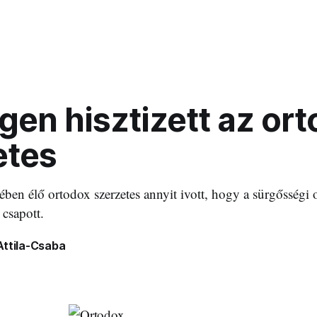
en hisztizett az or
etes
en élő ortodox szerzetes annyit ivott, hogy a sürgősségi os
 csapott.
Attila-Csaba