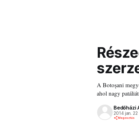
Részeg
szerz
A Botoșani megyéb
ahol nagy patáliát
Bedőházi 
2014 jan. 22
Megosztás