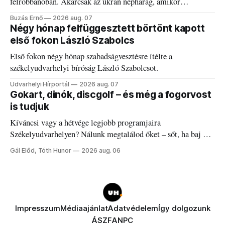
felrobbanóban. Akárcsak az ukrán népharag, amikor
elégedetlen vezetőivel.
Buzás Ernő
2026 aug. 07
Négy hónap felfüggesztett börtönt kapott
első fokon László Szabolcs
Első fokon négy hónap szabadságvesztésre ítélte a
székelyudvarhelyi bíróság László Szabolcsot.
Udvarhelyi Hírportál
2026 aug. 07
Gokart, dinók, discgolf – és még a fogorvost
is tudjuk
Kíváncsi vagy a hétvége legjobb programjaira
Székelyudvarhelyen? Nálunk megtalálod őket – sőt, ha baj van
a fogaddal, a fogorvosi ügyeletet is!
Gál Előd, Tóth Hunor
2026 aug. 06
Impresszum
Médiaajánlat
Adatvédelem
Így dolgozunk
ÁSZF
ANPC