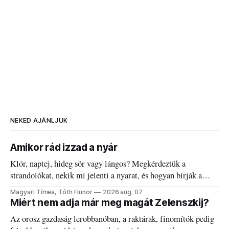
NEKED AJÁNLJUK
Amikor rád izzad a nyár
Klór, naptej, hideg sör vagy lángos? Megkérdeztük a
strandolókat, nekik mi jelenti a nyarat, és hogyan bírják a
kánikulát.
Magyari Tímea, Tóth Hunor
2026 aug. 07
Miért nem adja már meg magát Zelenszkij?
Az orosz gazdaság lerobbanóban, a raktárak, finomítók pedig