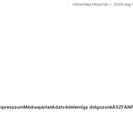
 vezetőivel.
Szabolcsot.
Udvarhelyi Hírportál
2026 aug.
mpresszum
Médiaajánlat
Adatvédelem
Így dolgozunk
ÁSZF
AN