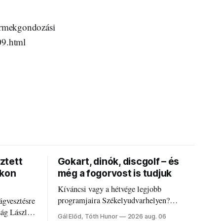
yermekgondozási
09.html
ztett
Gokart, dinók, discgolf – és
okon
még a fogorvost is tudjuk
Kíváncsi vagy a hétvége legjobb
programjaira Székelyudvarhelyen?
ágvesztésre
Nálunk megtalálod őket – sőt, ha baj van a
ság László
Gál Előd, Tóth Hunor
2026 aug. 06