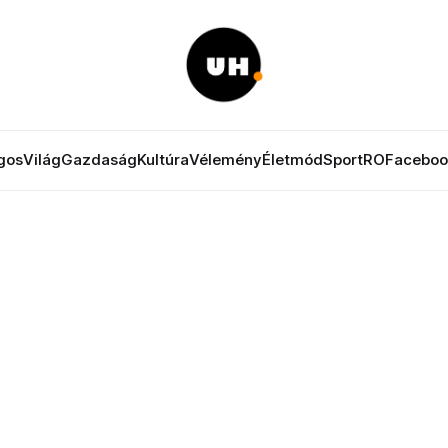
gos
Világ
Gazdaság
Kultúra
Vélemény
Életmód
Sport
RO
Faceboo