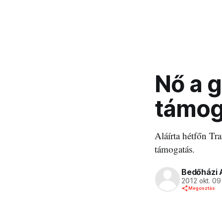
Nő a 
támog
Aláírta hétfőn Tr
támogatás.
Bedőházi 
2012 okt. 09
Megosztás