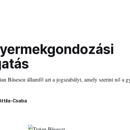
gyermekgondozási
atás
aian Băsescu államfő azt a jogszabályt, amely szerint nő a
Attila-Csaba