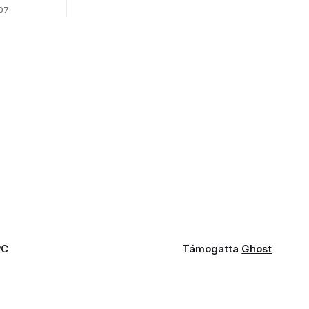
fogaddal, a fogorvosi ügyeletet is!
 07
PC
Támogatta
Ghost