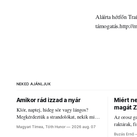
Aláírta hétfőn Tr
támogatás.http:/
NEKED AJÁNLJUK
Amikor rád izzad a nyár
Miért n
magát Z
Klór, naptej, hideg sör vagy lángos?
Megkérdeztük a strandolókat, nekik mi
Az orosz g
jelenti a nyarat, és hogyan bírják a
raktárak, f
Magyari Tímea, Tóth Hunor
2026 aug. 07
kánikulát.
Akárcsak a
Buzás Ernő