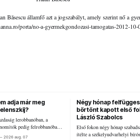
aian Băsescu államfő azt a jogszabályt, amely szerint nő a g
/manna.ro/porta/no-a-gyermekgondozasi-tamogatas-2012-10-
em adja már meg
Négy hónap felfügges
elenszkij?
börtönt kapott első f
László Szabolcs
azdaság lerobbanóban, a
inomítók pedig felrobbanóban.
Első fokon négy hónap szabads
z ukrán népharag, amikor
ítélte a székelyudvarhelyi bíró
2026 aug. 07