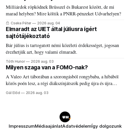
Milliárdok röpködnek Brüsszel és Bukarest között, de mi
marad helyben? Mire költik a PNRR-pénzeket Udvarhelyen?
Cseke Péter
2026 aug. 04
Elmaradt az UIET által júliusra ígért
sajtótájékoztató
Bár július is tartogatott némi közéleti érdekességet, jogosan
érezhetjük azt, hogy valami elmaradt.
Tóth Hunor
2026 aug. 03
Milyen szaga van a FOMO-nak?
A Valeo Art táborában a szorongásból rongybaba, a hibából
közös poén lesz, a régi diákszínjátszók pedig újra és újra
visszatalálnak egymáshoz.
Gál Előd
2026 aug. 03
Impresszum
Médiaajánlat
Adatvédelem
Így dolgozunk