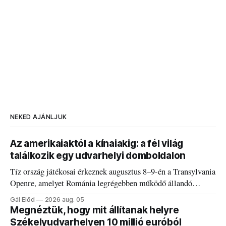
NEKED AJÁNLJUK
Az amerikaiaktól a kínaiakig: a fél világ
találkozik egy udvarhelyi domboldalon
Tíz ország játékosai érkeznek augusztus 8–9-én a Transylvania
Openre, amelyet Románia legrégebben működő állandó
discgolfpályáján rendeznek meg.
Gál Előd
2026 aug. 05
Megnéztük, hogy mit állítanak helyre
Székelyudvarhelyen 10 millió euróból